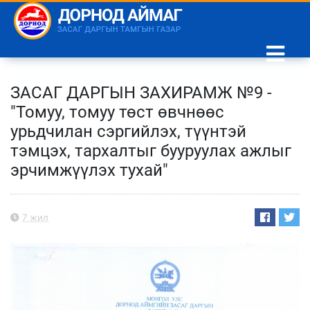
ЗАСАГ ДАРГЫН ЗАХИРАМЖ №9 -
"Томуу, томуу төст өвчнөөс
урьдчилан сэргийлэх, түүнтэй
тэмцэх, тархалтыг бууруулах ажлыг
эрчимжүүлэх тухай"
7 жил