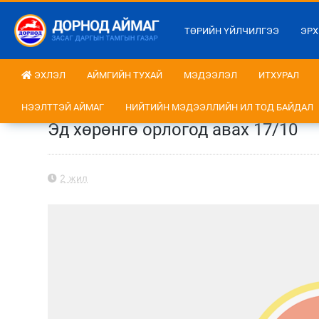
ТӨРИЙН ҮЙЛЧИЛГЭЭ
ЭРХ
ЭХЛЭЛ
АЙМГИЙН ТУХАЙ
МЭДЭЭЛЭЛ
ИТХУРАЛ
НЭЭЛТТЭЙ АЙМАГ
НИЙТИЙН МЭДЭЭЛЛИЙН ИЛ ТОД БАЙДАЛ
Эд хөрөнгө орлогод авах 17/10
2 жил