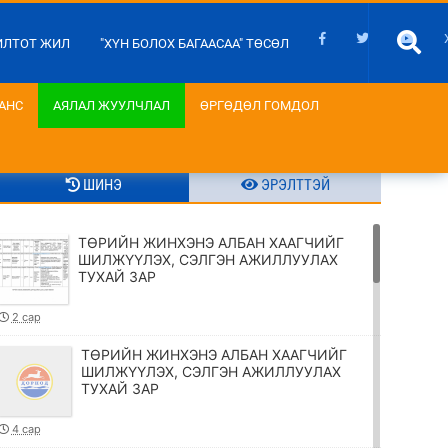
ИЛТОТ ЖИЛ
"ХҮН БОЛОХ БАГААСАА" ТӨСӨЛ
АНС
АЯЛАЛ ЖУУЛЧЛАЛ
ӨРГӨДӨЛ ГОМДОЛ
ШИНЭ
ЭРЭЛТТЭЙ
ТӨРИЙН ЖИНХЭНЭ АЛБАН ХААГЧИЙГ
ШИЛЖҮҮЛЭХ, СЭЛГЭН АЖИЛЛУУЛАХ
ТУХАЙ ЗАР
2 сар
ТӨРИЙН ЖИНХЭНЭ АЛБАН ХААГЧИЙГ
ШИЛЖҮҮЛЭХ, СЭЛГЭН АЖИЛЛУУЛАХ
ТУХАЙ ЗАР
4 сар