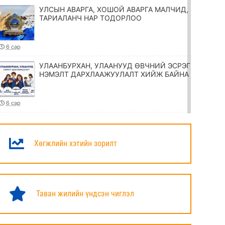
УЛСЫН АВАРГА, ХОШОЙ АВАРГА МАЛЧИД,
ТАРИАЛАНЧ НАР ТОДОРЛОО
6 сар
УЛААНБУРХАН, УЛААНУУД ӨВЧНИЙ ЭСРЭГ
НЭМЭЛТ ДАРХЛААЖУУЛАЛТ ХИЙЖ БАЙНА
6 сар
ТӨРИЙН ЖИНХЭНЭ АЛБАН ХААГЧИЙГ
ШИЛЖҮҮЛЭХ, СЭЛГЭН АЖИЛЛУУЛАХ
ТУХАЙ ЗАР
Хөгжлийн хэтийн зорилт
6 сар
УИХ-ЫН ДАРГА Н.УЧРАЛ МАРШАЛ
ХОРЛООГИЙН ЧОЙБАЛСАНГИЙН
Таван жилийн үндсэн чиглэл
ХӨШӨӨНД ЦЭЦЭГ ӨРГӨЛӨӨ
6 сар