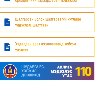
оролцогчийн талаарх товч мэдээлэл
БАЯНДУН СУМЫН ЗАСАГ ДАРГЫН АЖЛЫГ
ХҮЛЭЭЛЦЭЖ БАЙНА
Шалгарсан болон шалгараагүй хуулийн
6 сар
үндэслэл, шалтгаан
МАЛ ТООЛЛОГЫН НЭГДСЭН ДҮНГ
ТАНИЛЦУУЛЛАА.
Худалдан авах ажиллагаанд хийсэн
үнэлгээ
6 сар
ЗАСГИЙН ГАЗРЫН ГИШҮҮД, АЙМАГ,
НИЙСЛЭЛИЙН ИРГЭДИЙН
ТӨЛӨӨЛӨГЧДИЙН ХУРЛЫН ДАРГА, ЗАСАГ
ДАРГА НАРТАЙ ЦАХИМ УУЛЗАЛТ ХИЙЖ
БАЙНА
7 сар
ДОРНОД АЙМАГТ 2025 ОНЫ ЖИЛИЙН
ЭЦСИЙН БАЙДЛААР СОГТУУРУУЛАХ
УНДАА ХУДАЛДАХ, ТҮҮГЭЭР ҮЙЛЧЛЭХ
ТУСГАЙ ЗӨВШӨӨРӨЛ ШИНЭЭР АВАХ
ХҮСЭЛТ ИРҮҮЛСЭН ШИЙДВЭРЛЭСЭН АЖ