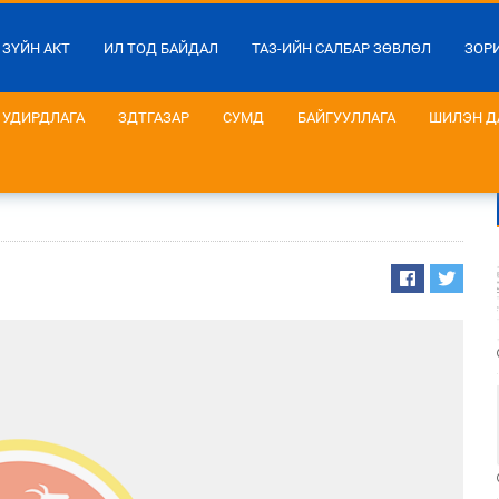
 ЗҮЙН АКТ
ИЛ ТОД БАЙДАЛ
ТАЗ-ИЙН САЛБАР ЗӨВЛӨЛ
ЗОР
УДИРДЛАГА
ЗДТГАЗАР
СУМД
БАЙГУУЛЛАГА
ШИЛЭН Д