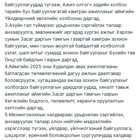
байгууллагуудад түгээж, Ажил олгогч эздийн холбоо
төрийн бус байгууллагатай хамтран ажиллахыг аймгийн
Үйлдвэрчний эвлэлийн холбооны даргад,
3.Ахуйн гал түймрээс урьдчилан сэргийлэх талаар
анхааруулга, зөвлөмжийг иргэдэд хүргэх ажлыг Хэрлэн
сумын Засаг даргын тамгын газартай хамтран зохион
байгуулах, мөн галын аюулгүй байдалтай холбоотой
үзлэг, шалгалтыг сумдад зохион байгуулахыг Бүсийн төв
Онцгой байдлын газрын даргад,
4.Аймгийн 2025 оны Худалдан авах ажиллагааны
батлагдсан төлөвлөгөөний дагуу ажлын даалгавар
боловсруулж, хугацаандаа ажлаа зохион байгуулахыг
холбогдох байгууллагын удирдлагуудад, хяналт тавьж
ажиллахыг аймгийн Засаг даргын тамгын газрын
Хөгжлийн бодлого, төлөвлөлт, хөрөнгө оруулалтын
хэлтсийн даргад,
5.Менингококкын халдвараас урьдчилан сэргийлэх,
анхааруулах талаар олон нийтийн мэдээллийн
хэрэгслээр түгээх, үйлдвэр, үйлчилгээний байгууллага,
цэцэрлэг, ерөнхий боловсролын сургуулиудад халдвар