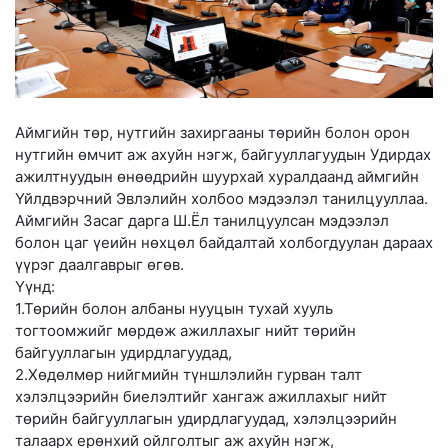
Аймгийн төр, нутгийн захиргааны төрийн болон орон
нутгийн өмчит аж ахуйн нэгж, байгууллагуудын Удирдах
ажилтнуудын өнөөдрийн шуурхай хуралдаанд аймгийн
Үйлдвэрчний Эвлэлийн холбоо мэдээлэл танилцууллаа.
Аймгийн Засаг дарга Ш.Ёл танилцуулсан мэдээлэл
болон цаг үеийн нөхцөл байдалтай холбогдуулан дараах
үүрэг даалгаврыг өгөв.
Үүнд:
1.Төрийн болон албаны нууцын тухай хууль
тогтоомжийг мөрдөж ажиллахыг нийт төрийн
байгууллагын удирдлагуудад,
2.Хөдөлмөр нийгмийн түншлэлийн гурван талт
хэлэлцээрийн биелэлтийг хангаж ажиллахыг нийт
төрийн байгууллагын удирдлагуудад, хэлэлцээрийн
талаарх ерөнхий ойлголтыг аж ахуйн нэгж,