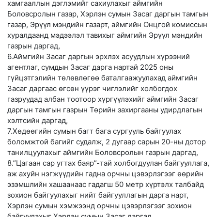
хамгааллын дэглэмийг сахиулахыг аймгийн
Боловсролын газар, Хэрлэн сумын Засаг даргын тамгын
газар, Эрүүл мэндийн газарт, аймгийн Онцгой комиссын
хуралдаанд мэдээлэл тавихыг аймгийн Эрүүл мэндийн
газрын даргад,
6.Аймгийн Засаг даргын эрхлэх асуудлын хүрээний
агентлаг, сумдын Засаг дарга нартай 2025 оны
гүйцэтгэлийн төлөвлөгөө баталгаажуулахад аймгийн
Засаг даргаас өгсөн үүрэг чиглэлийг холбогдох
газруудад албан тоотоор хүргүүлэхийг аймгийн Засаг
даргын тамгын газрын Төрийн захиргааны удирдлагын
хэлтсийн даргад,
7.Хөдөөгийн сумын багт бага сургууль байгуулах
боломжтой багийг судалж, 2 дугаар сарын 20-ны дотор
танилцуулахыг аймгийн Боловсролын газрын даргад,
8.”Цагаан сар угтах баяр”-тай холбогдуулан байгууллага,
аж ахуйн нэгжүүдийн гадна орчны цэвэрлэгээг өөрийн
эзэмшлийн хашаанаас гадагш 50 метр хүртэлх талбайд
зохион байгуулахыг нийт байгууллагын дарга нарт,
Хэрлэн сумын хэмжээнд орчны цэвэрлэгээг зохион
байгуулахыг Хэрлэн сумын Засаг даргад,