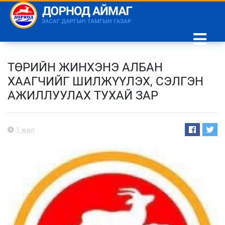
ТӨРИЙН ЖИНХЭНЭ АЛБАН
ХААГЧИЙГ ШИЛЖҮҮЛЭХ, СЭЛГЭН
АЖИЛЛУУЛАХ ТУХАЙ ЗАР
1 жил