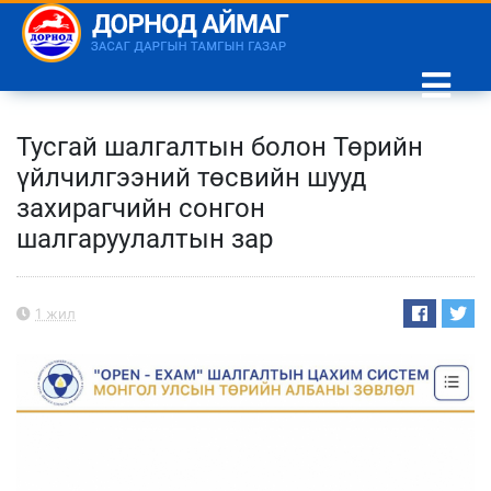
Тусгай шалгалтын болон Төрийн
үйлчилгээний төсвийн шууд
захирагчийн сонгон
шалгаруулалтын зар
1 жил