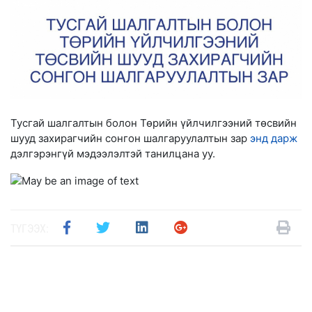
Тусгай шалгалтын болон Төрийн үйлчилгээний төсвийн
шууд захирагчийн сонгон шалгаруулалтын зар
энд дарж
дэлгэрэнгүй мэдээлэлтэй танилцана уу.
ТҮГЭЭХ: