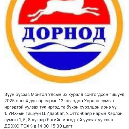
Зүүн бүсээс Монгол Улсын их хуралд сонгогдсон гишүүд
2025 оны 4 дүгээр сарын 13-ны өдөр Хэрлэн сумын
иргэдтэй уулзах тул иргэд та бүхэн хүрэлцэн ирнэ үү.
1. УИХ-ын гишүүн Ц.Идэрбат, У.Отгонбаяр нарын Хэрлэн
сумын 1, 5, 8 дугаар багийн иргэдтэй уулзах уулзалт
ДБЭХС ТӨХК-д 14:00-15:30 цагт