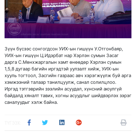
Зүүн бүсээс сонгогдсон УИХ-ын гишүүн У.Отгонбаяр,
УИХ-ын гишүүн Ц.Идэрбат нар Хэрлэн сумын Засаг
дарга С.Мөнхжаргалын хамт өнөөдөр Хэрлэн сумын
1,5,8 дугаар багийн иргэдтэй уулзалт хийж, УИХ-ын
хууль тогтоол, Засгийн газраас авч хэрэгжүүлж буй арга
хэмжээний талаар танилцуулж, санал солилцлоо.
Иргэд тэтгэврийн зээлийн асуудал, хүнсний аюулгүй
байдалд хяналт тавих, хогны асуудлыг шийдвэрлэх зэрэг
саналуудыг хэлж байна.
ТҮГЭЭХ: