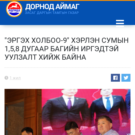
"ЭРГЭХ ХОЛБОО-9" ХЭРЛЭН СУМЫН
1,5,8 ДУГААР БАГИЙН ИРГЭДТЭЙ
УУЛЗАЛТ ХИЙЖ БАЙНА
1 жил