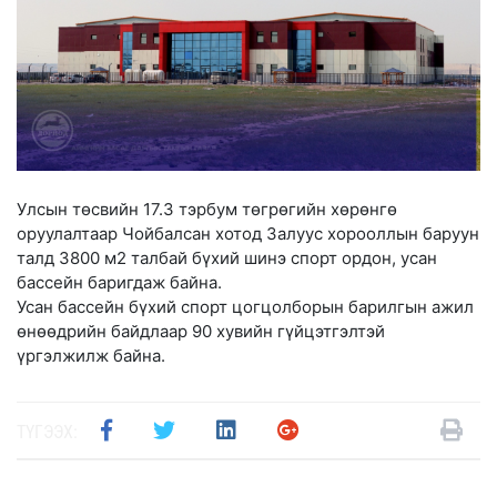
Улсын төсвийн 17.3 тэрбум төгрөгийн хөрөнгө
оруулалтаар Чойбалсан хотод Залуус хорооллын баруун
талд 3800 м2 талбай бүхий шинэ спорт ордон, усан
бассейн баригдаж байна.
Усан бассейн бүхий спорт цогцолборын барилгын ажил
өнөөдрийн байдлаар 90 хувийн гүйцэтгэлтэй
үргэлжилж байна.
ТҮГЭЭХ: