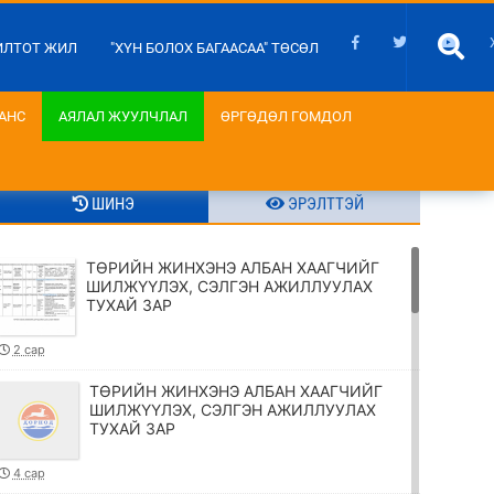
ИЛТОТ ЖИЛ
"ХҮН БОЛОХ БАГААСАА" ТӨСӨЛ
АНС
АЯЛАЛ ЖУУЛЧЛАЛ
ӨРГӨДӨЛ ГОМДОЛ
ШИНЭ
ЭРЭЛТТЭЙ
ТӨРИЙН ЖИНХЭНЭ АЛБАН ХААГЧИЙГ
ШИЛЖҮҮЛЭХ, СЭЛГЭН АЖИЛЛУУЛАХ
ТУХАЙ ЗАР
2 сар
ТӨРИЙН ЖИНХЭНЭ АЛБАН ХААГЧИЙГ
ШИЛЖҮҮЛЭХ, СЭЛГЭН АЖИЛЛУУЛАХ
ТУХАЙ ЗАР
4 сар