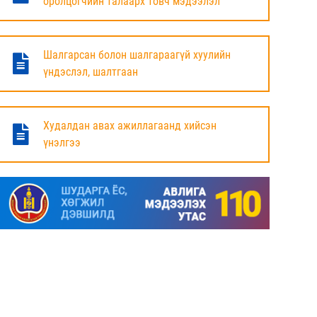
оролцогчийн талаарх товч мэдээлэл
БАЯНДУН СУМЫН ЗАСАГ ДАРГЫН АЖЛЫГ
ХҮЛЭЭЛЦЭЖ БАЙНА
Шалгарсан болон шалгараагүй хуулийн
6 сар
үндэслэл, шалтгаан
МАЛ ТООЛЛОГЫН НЭГДСЭН ДҮНГ
ТАНИЛЦУУЛЛАА.
Худалдан авах ажиллагаанд хийсэн
үнэлгээ
6 сар
ЗАСГИЙН ГАЗРЫН ГИШҮҮД, АЙМАГ,
НИЙСЛЭЛИЙН ИРГЭДИЙН
ТӨЛӨӨЛӨГЧДИЙН ХУРЛЫН ДАРГА, ЗАСАГ
ДАРГА НАРТАЙ ЦАХИМ УУЛЗАЛТ ХИЙЖ
БАЙНА
7 сар
ДОРНОД АЙМАГТ 2025 ОНЫ ЖИЛИЙН
ЭЦСИЙН БАЙДЛААР СОГТУУРУУЛАХ
УНДАА ХУДАЛДАХ, ТҮҮГЭЭР ҮЙЛЧЛЭХ
ТУСГАЙ ЗӨВШӨӨРӨЛ ШИНЭЭР АВАХ
ХҮСЭЛТ ИРҮҮЛСЭН ШИЙДВЭРЛЭСЭН АЖ