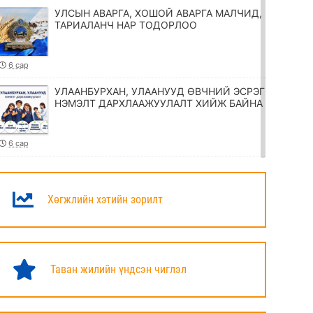
УЛСЫН АВАРГА, ХОШОЙ АВАРГА МАЛЧИД,
ТАРИАЛАНЧ НАР ТОДОРЛОО
6 сар
УЛААНБУРХАН, УЛААНУУД ӨВЧНИЙ ЭСРЭГ
НЭМЭЛТ ДАРХЛААЖУУЛАЛТ ХИЙЖ БАЙНА
6 сар
ТӨРИЙН ЖИНХЭНЭ АЛБАН ХААГЧИЙГ
ШИЛЖҮҮЛЭХ, СЭЛГЭН АЖИЛЛУУЛАХ
ТУХАЙ ЗАР
Хөгжлийн хэтийн зорилт
6 сар
УИХ-ЫН ДАРГА Н.УЧРАЛ МАРШАЛ
ХОРЛООГИЙН ЧОЙБАЛСАНГИЙН
Таван жилийн үндсэн чиглэл
ХӨШӨӨНД ЦЭЦЭГ ӨРГӨЛӨӨ
6 сар