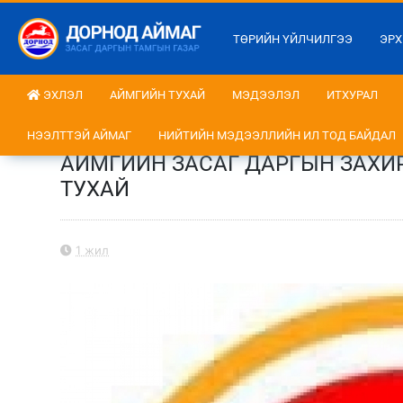
ТӨРИЙН ҮЙЛЧИЛГЭЭ
ЭРХ
ЭХЛЭЛ
АЙМГИЙН ТУХАЙ
МЭДЭЭЛЭЛ
ИТХУРАЛ
НЭЭЛТТЭЙ АЙМАГ
НИЙТИЙН МЭДЭЭЛЛИЙН ИЛ ТОД БАЙДАЛ
АЙМГИЙН ЗАСАГ ДАРГЫН ЗАХИ
ТУХАЙ
1 жил