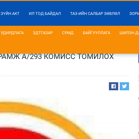
 ЗҮЙН АКТ
ИЛ ТОД БАЙДАЛ
ТАЗ-ИЙН САЛБАР ЗӨВЛӨЛ
ЗОР
УДИРДЛАГА
ЗДТГАЗАР
СУМД
БАЙГУУЛЛАГА
ШИЛЭН Д
РАМЖ А/293 КОМИСС ТОМИЛОХ