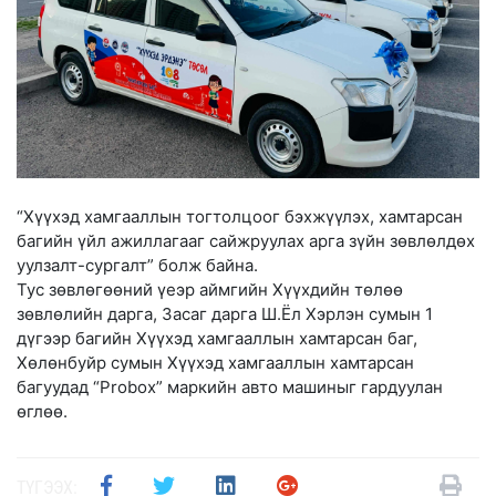
“Хүүхэд хамгааллын тогтолцоог бэхжүүлэх, хамтарсан
багийн үйл ажиллагааг сайжруулах арга зүйн зөвлөлдөх
уулзалт-сургалт” болж байна.
Тус зөвлөгөөний үеэр аймгийн Хүүхдийн төлөө
зөвлөлийн дарга, Засаг дарга Ш.Ёл Хэрлэн сумын 1
дүгээр багийн Хүүхэд хамгааллын хамтарсан баг,
Хөлөнбуйр сумын Хүүхэд хамгааллын хамтарсан
багуудад “Probox” маркийн авто машиныг гардуулан
өглөө.
ТҮГЭЭХ: