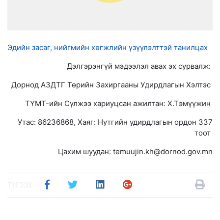
Эдийн засаг, нийгмийн хөгжлийн үзүүлэлттэй танилцах
Дэлгэрэнгүй мэдээлэл авах эх сурвалж:
Дорнод АЗДТГ Төрийн Захиргааны Удирдлагын Хэлтэс
ТҮМТ-ийн Сүлжээ хариуцсан ажилтан: Х.Тэмүүжин
Утас: 86236868, Хаяг: Нутгийн удирдлагын ордон 337
тоот
Цахим шуудан: temuujin.kh@dornod.gov.mn
ТҮГЭЭХ: