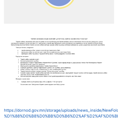
https://dornod.gov.mn/storage/uploads/news_inside
%D1%88%D0%B8%D0%BB%D0%B6%D2%AF%D2%AF%D0%BB%D