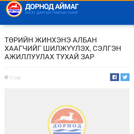
ТӨРИЙН ЖИНХЭНЭ АЛБАН
ХААГЧИЙГ ШИЛЖҮҮЛЭХ, СЭЛГЭН
АЖИЛЛУУЛАХ ТУХАЙ ЗАР
11 сар