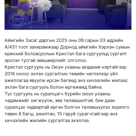
Аймгийн Засаг даргын 2025 оны 09 сарын 03 өдрийн
A/451 тоот захирамжаар Дорнод аймгийн Хэрлэн сумын
ерөнхий боловсролын Кристал бага сургуульд сургалт
эрхлэх тусгай зөвшөөрлийг олголоо.
Кристал сургууль нь Оюун ухааны академи нэртэйгээр
2016 оноос эхлэн сургалтын төвийн чиглэлээр үйл
ажиллагаа явуулж ирсэн бөгөөд энэ хичээлийн жилээс
эхлэн бага сургууль болон өргөжөөд байна.
Тус сургууль нь суралцагч бүрийн оюун ухааны
чадамжийг хөгжүүлж, зөв төлөвшилтэй, бие даан
суралцах чадвартай иргэн болгон төлөвшүүлэх зорилго
тавин 8 багш, ажилтан, 10 гаруй сурагчтайгаар энэ
хичээлийн жилийн сургалтаа эхэллээ.