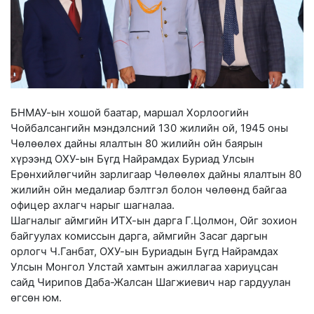
БНМАУ-ын хошой баатар, маршал Хорлоогийн
Чойбалсангийн мэндэлсний 130 жилийн ой, 1945 оны
Чөлөөлөх дайны ялалтын 80 жилийн ойн баярын
хүрээнд ОХУ-ын Бүгд Найрамдах Буриад Улсын
Ерөнхийлөгчийн зарлигаар Чөлөөлөх дайны ялалтын 80
жилийн ойн медалиар бэлтгэл болон чөлөөнд байгаа
офицер ахлагч нарыг шагналаа.
Шагналыг аймгийн ИТХ-ын дарга Г.Цолмон, Ойг зохион
байгуулах комиссын дарга, аймгийн Засаг даргын
орлогч Ч.Ганбат, ОХУ-ын Буриадын Бүгд Найрамдах
Улсын Монгол Улстай хамтын ажиллагаа хариуцсан
сайд Чирипов Даба-Жалсан Шагжиевич нар гардуулан
өгсөн юм.