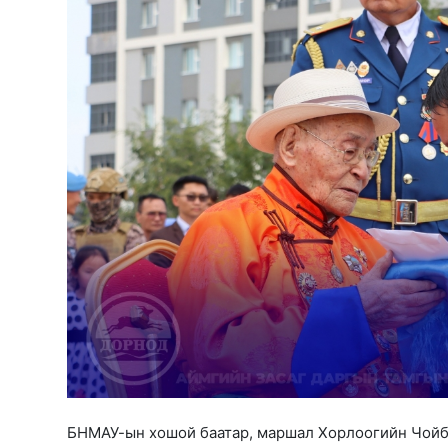
БНМАУ-ын хошой баатар, маршал Хорлоогийн Чойб