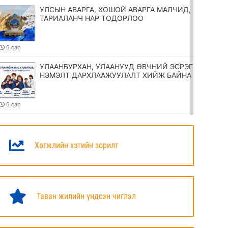
УЛСЫН АВАРГА, ХОШОЙ АВАРГА МАЛЧИД,
ТАРИАЛАНЧ НАР ТОДОРЛОО
6 сар
УЛААНБУРХАН, УЛААНУУД ӨВЧНИЙ ЭСРЭГ
НЭМЭЛТ ДАРХЛААЖУУЛАЛТ ХИЙЖ БАЙНА
6 сар
ТӨРИЙН ЖИНХЭНЭ АЛБАН ХААГЧИЙГ
ШИЛЖҮҮЛЭХ, СЭЛГЭН АЖИЛЛУУЛАХ
ТУХАЙ ЗАР
Хөгжлийн хэтийн зорилт
6 сар
УИХ-ЫН ДАРГА Н.УЧРАЛ МАРШАЛ
ХОРЛООГИЙН ЧОЙБАЛСАНГИЙН
Таван жилийн үндсэн чиглэл
ХӨШӨӨНД ЦЭЦЭГ ӨРГӨЛӨӨ
6 сар