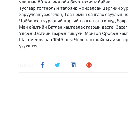
ялалтын 80 жилийн ойн баяр тохиож байна.
Тусгаар тогтнолын талбайд Чойбалсан цэргийн хү
харуулсан үзэсгэлэн, Төв номын сангаас явуулын н
Чойбалсан хүрээний цэргийн анги нэгтгэлүүд баяр
Мөн аймгийн Батлан хамгаалах газрын дарга, Заса
Улсын Засгийн газрын гишүүн, Монгол Оросын ха
Шагжиевич нар 1945 оны Чөлөөлөх дайны амьд гэр
үзүүллээ.
ТҮГЭЭХ: