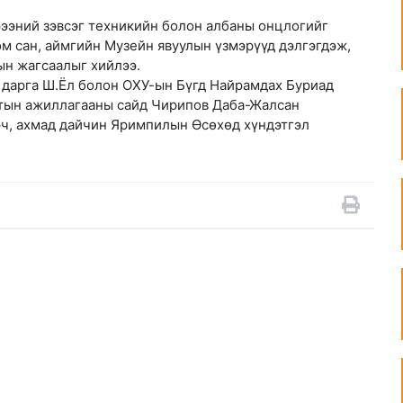
рээний зэвсэг техникийн болон албаны онцлогийг
ом сан, аймгийн Музейн явуулын үзмэрүүд дэлгэгдэж,
ын жагсаалыг хийлээ.
г дарга Ш.Ёл болон ОХУ-ын Бүгд Найрамдах Буриад
мтын ажиллагааны сайд Чирипов Даба-Жалсан
ч, ахмад дайчин Яримпилын Өсөхөд хүндэтгэл