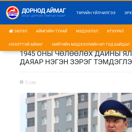
ТӨРИЙН ҮЙЛЧИЛГЭЭ
ЭРХ
ЭХЛЭЛ
АЙМГИЙН ТУХАЙ
МЭДЭЭЛЭЛ
ИТХУРАЛ
НЭЭЛТТЭЙ АЙМАГ
НИЙТИЙН МЭДЭЭЛЛИЙН ИЛ ТОД БАЙДАЛ
1945 ОНЫ ЧӨЛӨӨЛӨХ ДАЙНЫ ЯЛ
ДАЯАР НЭГЭН ЗЭРЭГ ТЭМДЭГЛ
11 сар