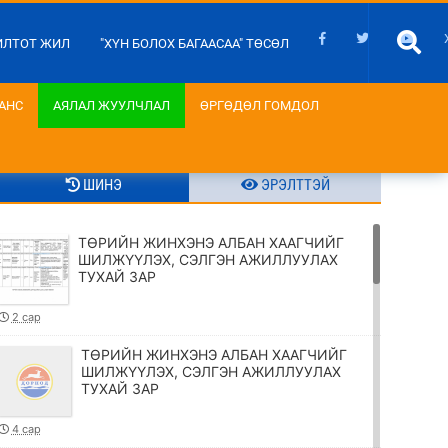
ИЛТОТ ЖИЛ
"ХҮН БОЛОХ БАГААСАА" ТӨСӨЛ
АНС
АЯЛАЛ ЖУУЛЧЛАЛ
ӨРГӨДӨЛ ГОМДОЛ
ШИНЭ
ЭРЭЛТТЭЙ
ТӨРИЙН ЖИНХЭНЭ АЛБАН ХААГЧИЙГ
ШИЛЖҮҮЛЭХ, СЭЛГЭН АЖИЛЛУУЛАХ
ТУХАЙ ЗАР
2 сар
ТӨРИЙН ЖИНХЭНЭ АЛБАН ХААГЧИЙГ
ШИЛЖҮҮЛЭХ, СЭЛГЭН АЖИЛЛУУЛАХ
ТУХАЙ ЗАР
4 сар