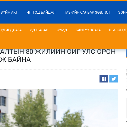
 ЗҮЙН АКТ
ИЛ ТОД БАЙДАЛ
ТАЗ-ИЙН САЛБАР ЗӨВЛӨЛ
ЗОР
УДИРДЛАГА
ЗДТГАЗАР
СУМД
БАЙГУУЛЛАГА
ШИЛЭН Д
АЛТЫН 80 ЖИЛИЙН ОЙГ УЛС ОРОН
ЭЖ БАЙНА