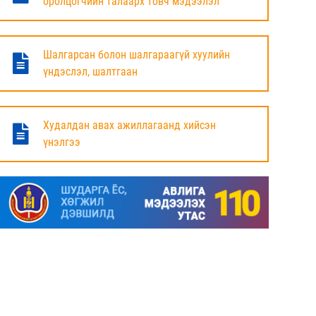
оролцогчийн талаарх товч мэдээлэл
БАЯНДУН СУМЫН ЗАСАГ ДАРГЫН АЖЛЫГ
ХҮЛЭЭЛЦЭЖ БАЙНА
Шалгарсан болон шалгараагүй хуулийн
6 сар
үндэслэл, шалтгаан
МАЛ ТООЛЛОГЫН НЭГДСЭН ДҮНГ
ТАНИЛЦУУЛЛАА.
Худалдан авах ажиллагаанд хийсэн
үнэлгээ
6 сар
ЗАСГИЙН ГАЗРЫН ГИШҮҮД, АЙМАГ,
НИЙСЛЭЛИЙН ИРГЭДИЙН
ТӨЛӨӨЛӨГЧДИЙН ХУРЛЫН ДАРГА, ЗАСАГ
ДАРГА НАРТАЙ ЦАХИМ УУЛЗАЛТ ХИЙЖ
БАЙНА
7 сар
ДОРНОД АЙМАГТ 2025 ОНЫ ЖИЛИЙН
ЭЦСИЙН БАЙДЛААР СОГТУУРУУЛАХ
УНДАА ХУДАЛДАХ, ТҮҮГЭЭР ҮЙЛЧЛЭХ
ТУСГАЙ ЗӨВШӨӨРӨЛ ШИНЭЭР АВАХ
ХҮСЭЛТ ИРҮҮЛСЭН ШИЙДВЭРЛЭСЭН АЖ