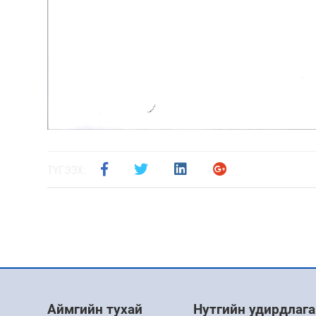
ТҮГЭЭХ:
Аймгийн тухай
Нутгийн удирдлага