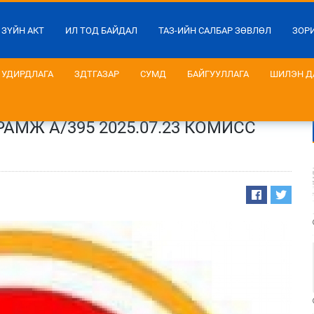
 ЗҮЙН АКТ
ИЛ ТОД БАЙДАЛ
ТАЗ-ИЙН САЛБАР ЗӨВЛӨЛ
ЗОР
УДИРДЛАГА
ЗДТГАЗАР
СУМД
БАЙГУУЛЛАГА
ШИЛЭН Д
МЖ А/395 2025.07.23 КОМИСС