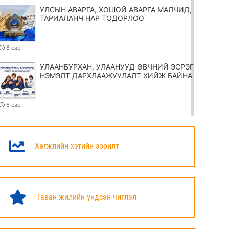
УЛСЫН АВАРГА, ХОШОЙ АВАРГА МАЛЧИД,
ТАРИАЛАНЧ НАР ТОДОРЛОО
6 сар
УЛААНБУРХАН, УЛААНУУД ӨВЧНИЙ ЭСРЭГ
НЭМЭЛТ ДАРХЛААЖУУЛАЛТ ХИЙЖ БАЙНА
6 сар
ТӨРИЙН ЖИНХЭНЭ АЛБАН ХААГЧИЙГ
ШИЛЖҮҮЛЭХ, СЭЛГЭН АЖИЛЛУУЛАХ
ТУХАЙ ЗАР
Хөгжлийн хэтийн зорилт
6 сар
УИХ-ЫН ДАРГА Н.УЧРАЛ МАРШАЛ
ХОРЛООГИЙН ЧОЙБАЛСАНГИЙН
Таван жилийн үндсэн чиглэл
ХӨШӨӨНД ЦЭЦЭГ ӨРГӨЛӨӨ
6 сар