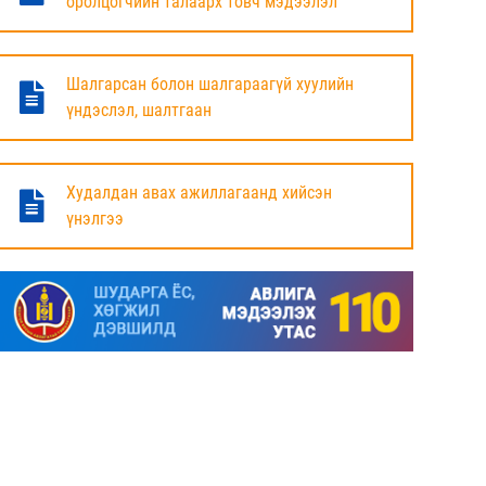
оролцогчийн талаарх товч мэдээлэл
БАЯНДУН СУМЫН ЗАСАГ ДАРГЫН АЖЛЫГ
ХҮЛЭЭЛЦЭЖ БАЙНА
Шалгарсан болон шалгараагүй хуулийн
6 сар
үндэслэл, шалтгаан
МАЛ ТООЛЛОГЫН НЭГДСЭН ДҮНГ
ТАНИЛЦУУЛЛАА.
Худалдан авах ажиллагаанд хийсэн
үнэлгээ
6 сар
ЗАСГИЙН ГАЗРЫН ГИШҮҮД, АЙМАГ,
НИЙСЛЭЛИЙН ИРГЭДИЙН
ТӨЛӨӨЛӨГЧДИЙН ХУРЛЫН ДАРГА, ЗАСАГ
ДАРГА НАРТАЙ ЦАХИМ УУЛЗАЛТ ХИЙЖ
БАЙНА
7 сар
ДОРНОД АЙМАГТ 2025 ОНЫ ЖИЛИЙН
ЭЦСИЙН БАЙДЛААР СОГТУУРУУЛАХ
УНДАА ХУДАЛДАХ, ТҮҮГЭЭР ҮЙЛЧЛЭХ
ТУСГАЙ ЗӨВШӨӨРӨЛ ШИНЭЭР АВАХ
ХҮСЭЛТ ИРҮҮЛСЭН ШИЙДВЭРЛЭСЭН АЖ