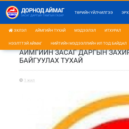
ТӨРИЙН ҮЙЛЧИЛГЭЭ
ЭРХ
ЭХЛЭЛ
АЙМГИЙН ТУХАЙ
МЭДЭЭЛЭЛ
ИТХУРАЛ
НЭЭЛТТЭЙ АЙМАГ
НИЙТИЙН МЭДЭЭЛЛИЙН ИЛ ТОД БАЙДАЛ
АЙМГИЙН ЗАСАГ ДАРГЫН ЗАХИРА
БАЙГУУЛАХ ТУХАЙ
1 жил