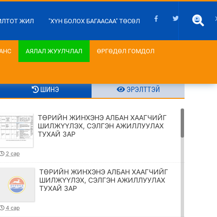
ИЛТОТ ЖИЛ
"ХҮН БОЛОХ БАГААСАА" ТӨСӨЛ
АНС
АЯЛАЛ ЖУУЛЧЛАЛ
ӨРГӨДӨЛ ГОМДОЛ
ШИНЭ
ЭРЭЛТТЭЙ
ТӨРИЙН ЖИНХЭНЭ АЛБАН ХААГЧИЙГ
ШИЛЖҮҮЛЭХ, СЭЛГЭН АЖИЛЛУУЛАХ
ТУХАЙ ЗАР
2 сар
ТӨРИЙН ЖИНХЭНЭ АЛБАН ХААГЧИЙГ
ШИЛЖҮҮЛЭХ, СЭЛГЭН АЖИЛЛУУЛАХ
ТУХАЙ ЗАР
4 сар