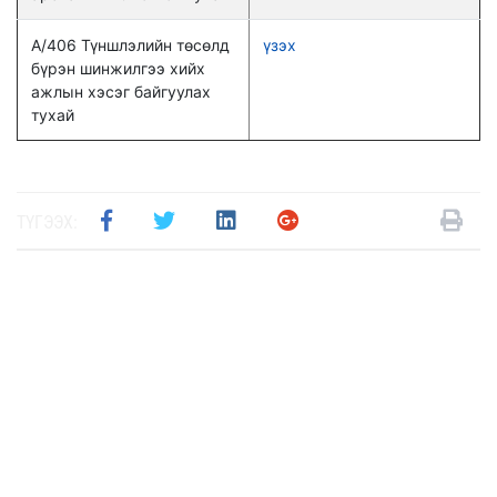
А/406 Түншлэлийн төсөлд
үзэх
бүрэн шинжилгээ хийх
ажлын хэсэг байгуулах
тухай
ТҮГЭЭХ: