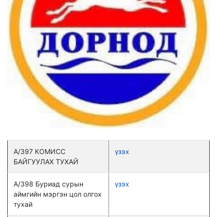
А/397 КОМИСС
үзэх
БАЙГУУЛАХ ТУХАЙ
А/398 Буриад сурын
үзэх
аймгийн мэргэн цол олгох
тухай