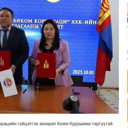
орацийн гүйцэтгэх захирал Кожи Курушима тэргүүтэй