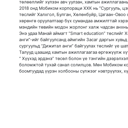
төлөөллийг хүлээн авч уулзан, хамтын ажиллагааны
2018 онд Мобиком корпораци ХХК нь “Сургууль, ц
төслийг Халхгол, Булган, Хөлөнбуйр, Цагаан-Овоо
хөрөнгө оруулалтаар бүх сумандаа амжилттай хэрэг
мэндийн төвийн модон жорлонг халж чадсан анхны
Энэ удаа Манай аймагт “Smart education” төслийг 
анги”-ийг байгуулсанд аймгийн Засаг даргын хувь
сургуульд “Дижитал анги” байгуулах төслийг үе ша
Талууд цаашид хамтын ажиллагаагаа өргөжүүлж хүү
“ Хүүхэд эрдэнэ” төсөл болон үе тэнгийн дээрэлхэ
боломжтой тухай санал солилцов. Мөн Мобиком кор
боомтуудад үүрэн холбооны сүлжээг нэвтрүүлэх, х