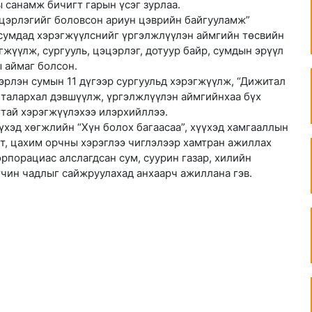
 санамж бичигт гарын үсэг зурлаа.
эцэрлэгийг боловсон ариун цэврийн байгууламж”
 сумдад хэрэгжүүлснийг үргэлжлүүлэн аймгийн төсвийн
жүүлж, сургууль, цэцэрлэг, дотуур байр, сумдын эрүүл
 аймаг болсон.
Хэрлэн сумын 11 дүгээр сургуульд хэрэгжүүлж, “Дижитал
д талархал дэвшүүлж, үргэлжлүүлэн аймгийнхаа бүх
ттай хэрэгжүүлэхээ илэрхийллээ.
хэд хөгжлийн “Хүн болох багаасаа”, хүүхэд хамгааллын
лт, цахим орчны хэрэглээ чиглэлээр хамтран ажиллах
порациас алслагдсан сум, суурин газар, хилийн
үчин чадлыг сайжруулахад анхаарч ажиллана гэв.