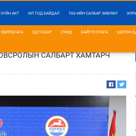
 ЗҮЙН АКТ
ИЛ ТОД БАЙДАЛ
ТАЗ-ИЙН САЛБАР ЗӨВЛӨЛ
ЗОР
УДИРДЛАГА
ЗДТГАЗАР
СУМД
БАЙГУУЛЛАГА
ШИЛЭН Д
ОВСРОЛЫН САЛБАРТ ХАМТАРЧ