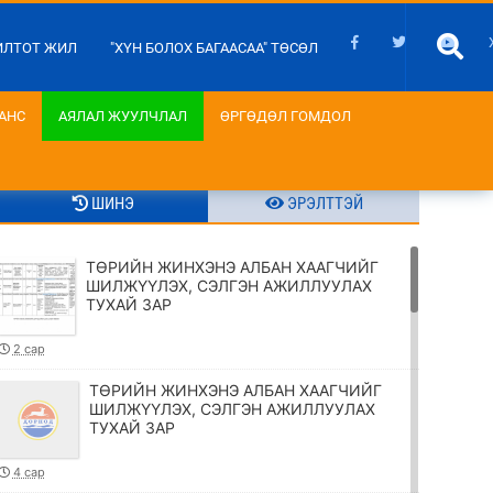
ИЛТОТ ЖИЛ
"ХҮН БОЛОХ БАГААСАА" ТӨСӨЛ
АНС
АЯЛАЛ ЖУУЛЧЛАЛ
ӨРГӨДӨЛ ГОМДОЛ
ШИНЭ
ЭРЭЛТТЭЙ
ТӨРИЙН ЖИНХЭНЭ АЛБАН ХААГЧИЙГ
ШИЛЖҮҮЛЭХ, СЭЛГЭН АЖИЛЛУУЛАХ
ТУХАЙ ЗАР
2 сар
ТӨРИЙН ЖИНХЭНЭ АЛБАН ХААГЧИЙГ
ШИЛЖҮҮЛЭХ, СЭЛГЭН АЖИЛЛУУЛАХ
ТУХАЙ ЗАР
4 сар