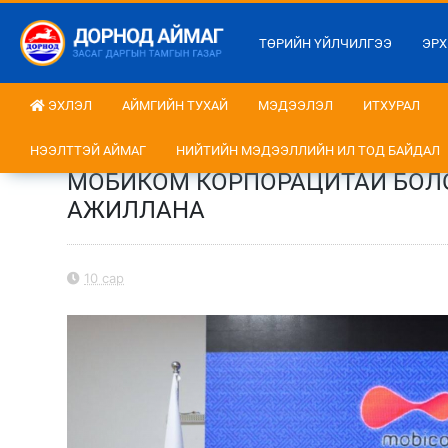
ТӨРИЙН ҮЙЛЧИЛГЭЭ
ЭРХ
ЭХЛЭЛ
АЙМГИЙН ТУХАЙ
МЭДЭЭЛЭЛ
ИТХУРАЛ
НЭЭЛТТЭЙ АЙМАГ
НИЙТИЙН МЭДЭЭЛЛИЙН ИЛ ТОД БАЙДАЛ
МОБИКОМ КОРПОРАЦИТАЙ БОЛ
АЖИЛЛАНА
10 сар