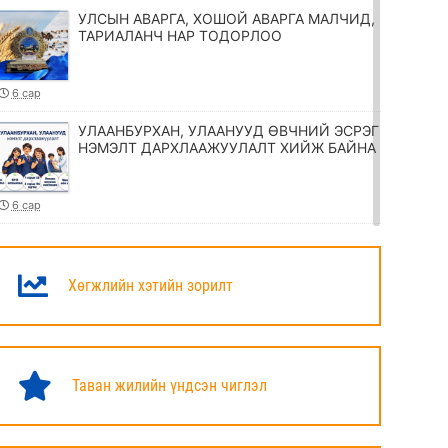
УЛСЫН АВАРГА, ХОШОЙ АВАРГА МАЛЧИД,
ТАРИАЛАНЧ НАР ТОДОРЛОО
6 сар
УЛААНБУРХАН, УЛААНУУД ӨВЧНИЙ ЭСРЭГ
НЭМЭЛТ ДАРХЛААЖУУЛАЛТ ХИЙЖ БАЙНА
6 сар
ТӨРИЙН ЖИНХЭНЭ АЛБАН ХААГЧИЙГ
ШИЛЖҮҮЛЭХ, СЭЛГЭН АЖИЛЛУУЛАХ
ТУХАЙ ЗАР
Хөгжлийн хэтийн зорилт
6 сар
УИХ-ЫН ДАРГА Н.УЧРАЛ МАРШАЛ
ХОРЛООГИЙН ЧОЙБАЛСАНГИЙН
Таван жилийн үндсэн чиглэл
ХӨШӨӨНД ЦЭЦЭГ ӨРГӨЛӨӨ
6 сар