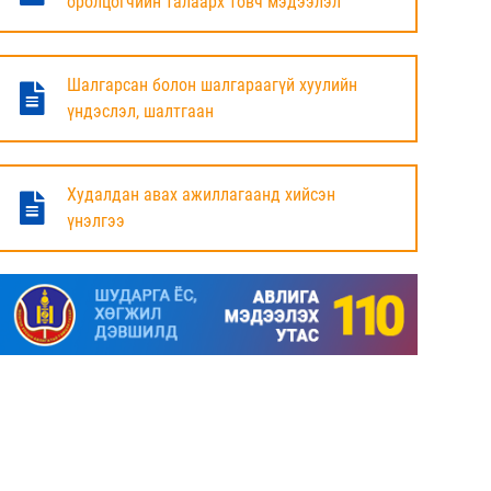
оролцогчийн талаарх товч мэдээлэл
БАЯНДУН СУМЫН ЗАСАГ ДАРГЫН АЖЛЫГ
ХҮЛЭЭЛЦЭЖ БАЙНА
Шалгарсан болон шалгараагүй хуулийн
6 сар
үндэслэл, шалтгаан
МАЛ ТООЛЛОГЫН НЭГДСЭН ДҮНГ
ТАНИЛЦУУЛЛАА.
Худалдан авах ажиллагаанд хийсэн
үнэлгээ
6 сар
ЗАСГИЙН ГАЗРЫН ГИШҮҮД, АЙМАГ,
НИЙСЛЭЛИЙН ИРГЭДИЙН
ТӨЛӨӨЛӨГЧДИЙН ХУРЛЫН ДАРГА, ЗАСАГ
ДАРГА НАРТАЙ ЦАХИМ УУЛЗАЛТ ХИЙЖ
БАЙНА
7 сар
ДОРНОД АЙМАГТ 2025 ОНЫ ЖИЛИЙН
ЭЦСИЙН БАЙДЛААР СОГТУУРУУЛАХ
УНДАА ХУДАЛДАХ, ТҮҮГЭЭР ҮЙЛЧЛЭХ
ТУСГАЙ ЗӨВШӨӨРӨЛ ШИНЭЭР АВАХ
ХҮСЭЛТ ИРҮҮЛСЭН ШИЙДВЭРЛЭСЭН АЖ