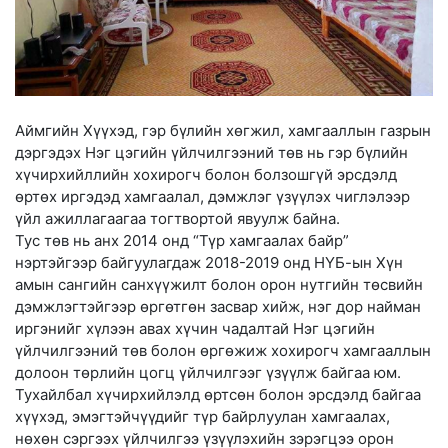
Аймгийн Хүүхэд, гэр бүлийн хөгжил, хамгааллын газрын
дэргэдэх Нэг цэгийн үйлчилгээний төв нь гэр бүлийн
хүчирхийллийн хохирогч болон болзошгүй эрсдэлд
өртөх иргэдэд хамгаалал, дэмжлэг үзүүлэх чиглэлээр
үйл ажиллагаагаа тогтвортой явуулж байна.
Тус төв нь анх 2014 онд “Түр хамгаалах байр”
нэртэйгээр байгуулагдаж 2018-2019 онд НҮБ-ын Хүн
амын сангийн санхүүжилт болон орон нутгийн төсвийн
дэмжлэгтэйгээр өргөтгөн засвар хийж, нэг дор найман
иргэнийг хүлээн авах хүчин чадалтай Нэг цэгийн
үйлчилгээний төв болон өргөжиж хохирогч хамгааллын
долоон төрлийн цогц үйлчилгээг үзүүлж байгаа юм.
Тухайлбал хүчирхийлэлд өртсөн болон эрсдэлд байгаа
хүүхэд, эмэгтэйчүүдийг түр байрлуулан хамгаалах,
нөхөн сэргээх үйлчилгээ үзүүлэхийн зэрэгцээ орон