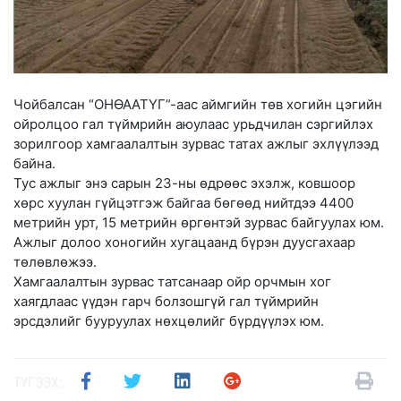
Чойбалсан “ОНӨААТҮГ”-аас аймгийн төв хогийн цэгийн
ойролцоо гал түймрийн аюулаас урьдчилан сэргийлэх
зорилгоор хамгаалалтын зурвас татах ажлыг эхлүүлээд
байна.
Тус ажлыг энэ сарын 23-ны өдрөөс эхэлж, ковшоор
хөрс хуулан гүйцэтгэж байгаа бөгөөд нийтдээ 4400
метрийн урт, 15 метрийн өргөнтэй зурвас байгуулах юм.
Ажлыг долоо хоногийн хугацаанд бүрэн дуусгахаар
төлөвлөжээ.
Хамгаалалтын зурвас татсанаар ойр орчмын хог
хаягдлаас үүдэн гарч болзошгүй гал түймрийн
эрсдэлийг бууруулах нөхцөлийг бүрдүүлэх юм.
ТҮГЭЭХ: