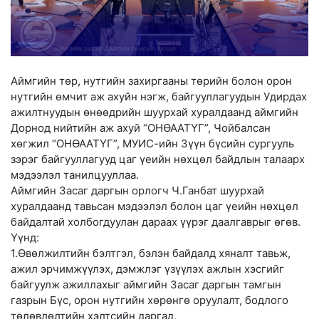
Аймгийн төр, нутгийн захиргааны төрийн болон орон
нутгийн өмчит аж ахуйн нэгж, байгууллагуудын Удирдах
ажилтнуудын өнөөдрийн шуурхай хуралдаанд аймгийн
Дорнод нийтийн аж ахуй “ОНӨААТҮГ”, Чойбалсан
хөгжил “ОНӨААТҮГ”, МУИС-ийн Зүүн бүсийн сургууль
зэрэг байгууллагууд цаг үеийн нөхцөл байдлын талаарх
мэдээлэл танилцууллаа.
Аймгийн Засаг даргын орлогч Ч.Ганбат шуурхай
хуралдаанд тавьсан мэдээлэл болон цаг үеийн нөхцөл
байдалтай холбогдуулан дараах үүрэг даалгаврыг өгөв.
Үүнд:
1.Өвөлжилтийн бэлтгэл, бэлэн байдалд хяналт тавьж,
ажил эрчимжүүлэх, дэмжлэг үзүүлэх ажлын хэсгийг
байгуулж ажиллахыг аймгийн Засаг даргын тамгын
газрын Бүс, орон нутгийн хөрөнгө оруулалт, бодлого
төлөвлөлтийн хэлтсийн даргад,