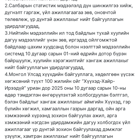
2.Салбарын статистик мэдээлэлд дүн шинжилгээ хийж,
дүгнэлт гаргаж, үйл ажиллагаагаа зөв, оновчтой
төлөвлөж, үр дүнтэй ажиллахыг нийт байгууллагын
удирдлагуудад,
3.Нийтийн мэдээллийн ил тод байдлын тухай хуулийн
дагуу мэдээллийг үнэн зөв, иргэдэд ойлгомжтой
байдлаар цахим хуудсанд болон нээлттэй мэдээллийн
системд 10 дугаар сарын 01-ний өдрийн дотор бүрэн
байршуулж, хуулийн хэрэгжилтийг хангаж ажиллахыг
нийт байгууллагын удирдлагуудад,
4.Монгол Улсад хүүхдийн байгууллага, хөдөлгөөн үүсэж
хөгжсөний түүхт 100 жилийн ойг “Хүүхэд-Хайр-
Ирээдүй” уриан дор 2025 оны 10 дугаар сарын 10-ны
өдөр тэмдэглэн өнгөрүүлэхтэй холбогдуулан бэлтгэл,
бэлэн байдлыг хангаж ажиллахыг аймгийн Хүүхэд, гэр
бүлийн хөгжил, хамгааллын газрын даргад, ойн арга
хэмжээний хүрээнд зохион байгуулах ажил, арга
хэмжээний нэгдсэн удирдамжийн дагуу холбогдох үйл
ажиллагааг үр дүнтэй зохион байгуулахад дэмжлэг
үзүүлж, хамтран ажиллахыг нийт байгууллагын