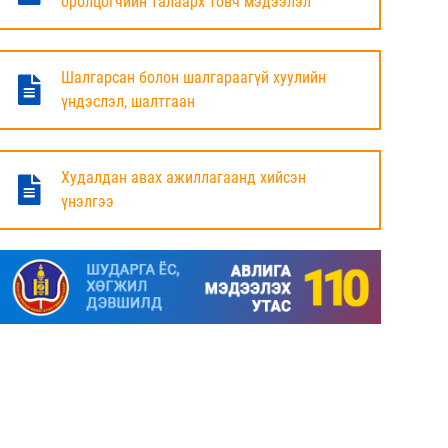
оролцогчийн талаарх товч мэдээлэл
БАЯНДУН СУМЫН ЗАСАГ ДАРГЫН АЖЛЫГ
ХҮЛЭЭЛЦЭЖ БАЙНА
Шалгарсан болон шалгараагүй хуулийн
6 сар
үндэслэл, шалтгаан
МАЛ ТООЛЛОГЫН НЭГДСЭН ДҮНГ
ТАНИЛЦУУЛЛАА.
Худалдан авах ажиллагаанд хийсэн
үнэлгээ
6 сар
ЗАСГИЙН ГАЗРЫН ГИШҮҮД, АЙМАГ,
НИЙСЛЭЛИЙН ИРГЭДИЙН
ТӨЛӨӨЛӨГЧДИЙН ХУРЛЫН ДАРГА, ЗАСАГ
ДАРГА НАРТАЙ ЦАХИМ УУЛЗАЛТ ХИЙЖ
БАЙНА
7 сар
ДОРНОД АЙМАГТ 2025 ОНЫ ЖИЛИЙН
ЭЦСИЙН БАЙДЛААР СОГТУУРУУЛАХ
УНДАА ХУДАЛДАХ, ТҮҮГЭЭР ҮЙЛЧЛЭХ
ТУСГАЙ ЗӨВШӨӨРӨЛ ШИНЭЭР АВАХ
ХҮСЭЛТ ИРҮҮЛСЭН ШИЙДВЭРЛЭСЭН АЖ