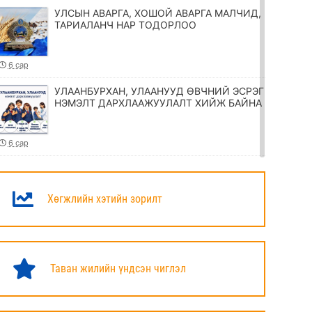
УЛСЫН АВАРГА, ХОШОЙ АВАРГА МАЛЧИД,
ТАРИАЛАНЧ НАР ТОДОРЛОО
6 сар
УЛААНБУРХАН, УЛААНУУД ӨВЧНИЙ ЭСРЭГ
НЭМЭЛТ ДАРХЛААЖУУЛАЛТ ХИЙЖ БАЙНА
6 сар
ТӨРИЙН ЖИНХЭНЭ АЛБАН ХААГЧИЙГ
ШИЛЖҮҮЛЭХ, СЭЛГЭН АЖИЛЛУУЛАХ
ТУХАЙ ЗАР
Хөгжлийн хэтийн зорилт
6 сар
УИХ-ЫН ДАРГА Н.УЧРАЛ МАРШАЛ
ХОРЛООГИЙН ЧОЙБАЛСАНГИЙН
Таван жилийн үндсэн чиглэл
ХӨШӨӨНД ЦЭЦЭГ ӨРГӨЛӨӨ
6 сар