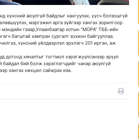
нд хүнсний аюулгүй байдлыг хангуулах, үүсч болзошгүй
өлөвшүүлэх, мэргэжил арга зүйгээр хангах зорилгоор
л мэндийн газар,Улаанбаатар хотын “МОРА” ТББ-ийн
гагч багштай хамтран сургалт зохион байгууллаа.
чилгээ, хүнсний үйлдвэрлэл эрхлэгч 201 иргэн, аж
ууд дотоод хяналтыг тогтмол хэрэгжүүлсэнээр эрүүл
й байдал бий болж хэрэглэгчдийг чанар аюулгүй
ээр хангах нөхцөл сайжрах юм.