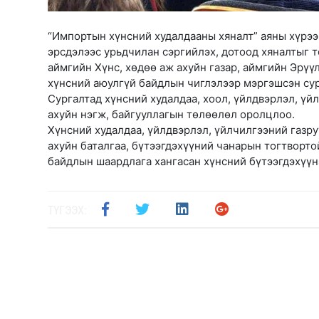
“Импортын хүнсний худалдааны хяналт” аяны хүрээ
эрсдэлээс урьдчилан сэргийлэх, дотоод хяналтыг т
аймгийн Хүнс, хөдөө аж ахуйн газар, аймгийн Эрүү
хүнсний аюулгүй байдлын чиглэлээр мэргэшсэн сур
Сургалтад хүнсний худалдаа, хоол, үйлдвэрлэл, үйл
ахуйн нэгж, байгууллагын төлөөлөл оролцлоо.
Хүнсний худалдаа, үйлдвэрлэл, үйлчилгээний газр
ахуйн баталгаа, бүтээгдэхүүний чанарын тогтворто
байдлын шаардлага хангасан хүнсний бүтээгдэхүүн
ТҮГЭЭХ: