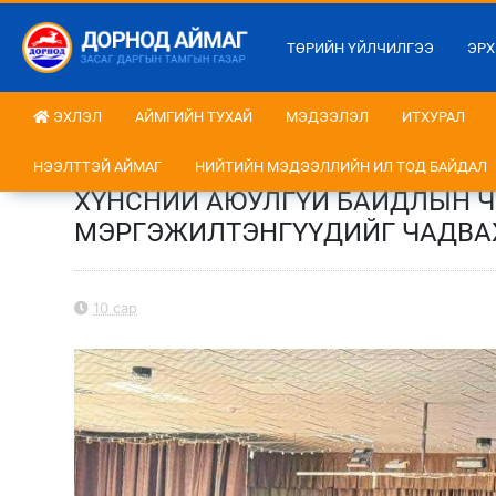
ТӨРИЙН ҮЙЛЧИЛГЭЭ
ЭРХ
ЭХЛЭЛ
АЙМГИЙН ТУХАЙ
МЭДЭЭЛЭЛ
ИТХУРАЛ
НЭЭЛТТЭЙ АЙМАГ
НИЙТИЙН МЭДЭЭЛЛИЙН ИЛ ТОД БАЙДАЛ
ХҮНСНИЙ АЮУЛГҮЙ БАЙДЛЫН 
МЭРГЭЖИЛТЭНГҮҮДИЙГ ЧАДВА
10 сар