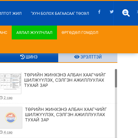
ИЛТОТ ЖИЛ
"ХҮН БОЛОХ БАГААСАА" ТӨСӨЛ
АНС
АЯЛАЛ ЖУУЛЧЛАЛ
ӨРГӨДӨЛ ГОМДОЛ
ШИНЭ
ЭРЭЛТТЭЙ
ТӨРИЙН ЖИНХЭНЭ АЛБАН ХААГЧИЙГ
ШИЛЖҮҮЛЭХ, СЭЛГЭН АЖИЛЛУУЛАХ
ТУХАЙ ЗАР
2 сар
ТӨРИЙН ЖИНХЭНЭ АЛБАН ХААГЧИЙГ
ШИЛЖҮҮЛЭХ, СЭЛГЭН АЖИЛЛУУЛАХ
ТУХАЙ ЗАР
4 сар