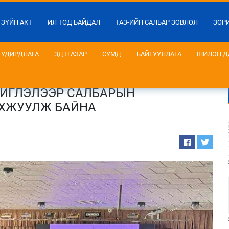
 ЗҮЙН АКТ
ИЛ ТОД БАЙДАЛ
ТАЗ-ИЙН САЛБАР ЗӨВЛӨЛ
ЗОР
УДИРДЛАГА
ЗДТГАЗАР
СУМД
БАЙГУУЛЛАГА
ШИЛЭН Д
ЧИГЛЭЛЭЭР САЛБАРЫН
ХЖУУЛЖ БАЙНА