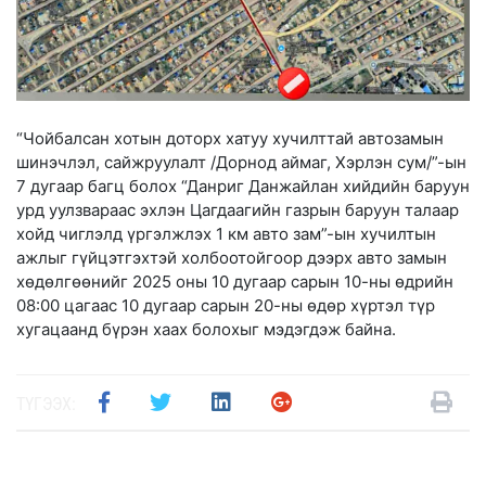
“Чойбалсан хотын доторх хатуу хучилттай автозамын
шинэчлэл, сайжруулалт /Дорнод аймаг, Хэрлэн сум/”-ын
7 дугаар багц болох “Данриг Данжайлан хийдийн баруун
урд уулзвараас эхлэн Цагдаагийн газрын баруун талаар
хойд чиглэлд үргэлжлэх 1 км авто зам”-ын хучилтын
ажлыг гүйцэтгэхтэй холбоотойгоор дээрх авто замын
хөдөлгөөнийг 2025 оны 10 дугаар сарын 10-ны өдрийн
08:00 цагаас 10 дугаар сарын 20-ны өдөр хүртэл түр
хугацаанд бүрэн хаах болохыг мэдэгдэж байна.
ТҮГЭЭХ: