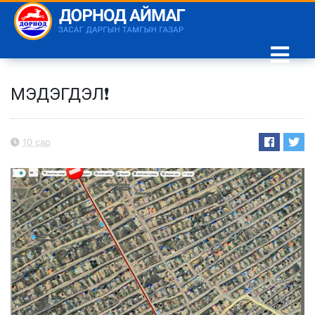
МЭДЭГДЭЛ❗️
10 сар