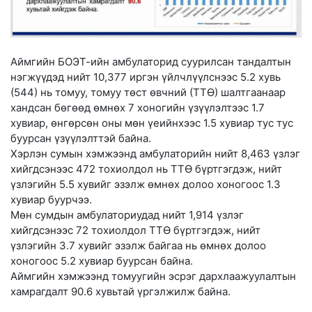
Аймгийн БОЭТ-ийн амбулаторид суурилсан тандалтын
нэгжүүдэд нийт 10,377 иргэн үйлчлүүлснээс 5.2 хувь
(544) нь томуу, томуу төст өвчний (ТТӨ) шалтгаанаар
хандсан бөгөөд өмнөх 7 хоногийн үзүүлэлтээс 1.7
хувиар, өнгөрсөн оны мөн үеийнхээс 1.5 хувиар тус тус
буурсан үзүүлэлттэй байна.
Хэрлэн сумын хэмжээнд амбулаторийн нийт 8,463 үзлэг
хийгдсэнээс 472 тохиолдол нь ТТӨ бүртгэгдэж, нийт
үзлэгийн 5.5 хувийг эзэлж өмнөх долоо хоногоос 1.3
хувиар буурчээ.
Мөн сумдын амбулаториудад нийт 1,914 үзлэг
хийгдсэнээс 72 тохиолдол ТТӨ бүртгэгдэж, нийт
үзлэгийн 3.7 хувийг эзэлж байгаа нь өмнөх долоо
хоногоос 5.2 хувиар буурсан байна.
Аймгийн хэмжээнд томуугийн эсрэг дархлаажуулалтын
хамрагдалт 90.6 хувьтай үргэлжилж байна.