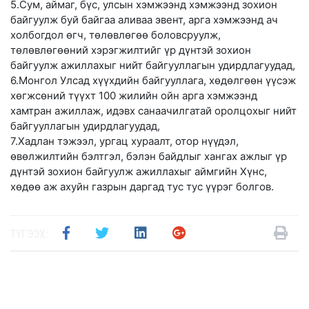
5.Сум, аймаг, бүс, улсын хэмжээнд хэмжээнд зохион
байгуулж буй байгаа аливаа эвент, арга хэмжээнд ач
холбогдол өгч, төлөвлөгөө боловсруулж,
төлөвлөгөөний хэрэгжилтийг үр дүнтэй зохион
байгуулж ажиллахыг нийт байгууллагын удирдлагуудад,
6.Монгол Улсад хүүхдийн байгууллага, хөдөлгөөн үүсэж
хөгжсөний түүхт 100 жилийн ойн арга хэмжээнд
хамтран ажиллаж, идэвх санаачилгатай оролцохыг нийт
байгууллагын удирдлагуудад,
7.Хадлан тэжээл, ургац хураалт, отор нүүдэл,
өвөлжилтийн бэлтгэл, бэлэн байдлыг хангах ажлыг үр
дүнтэй зохион байгуулж ажиллахыг аймгийн Хүнс,
хөдөө аж ахуйн газрын даргад тус тус үүрэг болгов.
ТҮГЭЭХ: