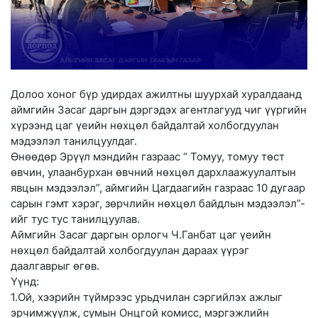
Долоо хоног бүр удирдах ажилтны шуурхай хуралдаанд
аймгийн Засаг даргын дэргэдэх агентлагууд чиг үүргийн
хүрээнд цаг үеийн нөхцөл байдалтай холбогдуулан
мэдээлэл танилцуулдаг.
Өнөөдөр Эрүүл мэндийн газраас “ Томуу, томуу төст
өвчин, улаанбурхан өвчний нөхцөл дархлаажуулалтын
явцын мэдээлэл”, аймгийн Цагдаагийн газраас 10 дугаар
сарын гэмт хэрэг, зөрчлийн нөхцөл байдлын мэдээлэл”-
ийг тус тус танилцуулав.
Аймгийн Засаг даргын орлогч Ч.Ганбат цаг үеийн
нөхцөл байдалтай холбогдуулан дараах үүрэг
даалгаврыг өгөв.
Үүнд:
1.Ой, хээрийн түймрээс урьдчилан сэргийлэх ажлыг
эрчимжүүлж, сумын Онцгой комисс, мэргэжлийн