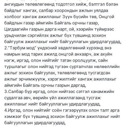
ангиудын төлөвлөгөөнд тодотгол хийж, бэлтгэл бэлэн
байдлыг хангах, салбар хоорондын ажлын уялдаа
холбоог хангаж ажиллахыг Зүүн бүсийн төв, Онцгой
байдлын газар аймгийн Байгаль орчны газар,
Цагдаагийн газрын дарга нарт, ой, хээрийн түймрээс
урьдчилан сэргийлэх ажлыг бүх түвшинд зохион
байгуулж ажиллахыг нийт байгууллагын удирдлагуудад,
2.“Тэрбум мод” үндэсний хөдөлгөөний хүрээнд энэ
намрын мод тарих ажилд онцгой анхаарч, аж ахуйн
нэгж, иргэд, олон нийтийг татан оролцуулж, сайн
туршлагыг олон нийтэд түгээн сурталчлах нөлөөллийн
ажлыг зохион байгуулах, төлөвлөгөөнд тусгагдсан
ажлыг эрчимжүүлж, хэрэгжилтийг хангаж ажиллахыг
аймгийн Байгаль орчны газрын даргад,
3.Салбар бүр иргэд, олон нийтээс сэтгэл ханамжийн
судалгаа авч, өөрийн үйл ажиллагаанд тусгаж
ажиллахыг нийт байгууллагын удирдлагуудад,
4.Иргэд, олон нийтийг соён гэгээрүүлэх олон талт арга
хэмжээг бүх түвшинд зохион байгуулж ажиллахыг нийт
байгууллагын удирдлагуудад,