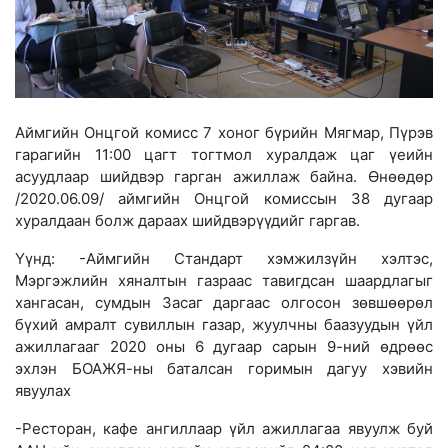
Аймгийн Онцгой комисс 7 хоног бүрийн Мягмар, Пүрэв
гарагийн 11:00 цагт тогтмол хуралдаж цаг үеийн
асуудлаар шийдвэр гарган ажиллаж байна. Өнөөдөр
/2020.06.09/ аймгийн Онцгой комиссын 38 дугаар
хуралдаан болж дараах шийдвэрүүдийг гаргав.
Үүнд: -Аймгийн Стандарт хэмжилзүйн хэлтэс,
Мэргэжлийн хяналтын газраас тавигдсан шаардлагыг
хангасан, сумдын Засаг даргаас олгосон зөвшөөрөл
бүхий амралт сувиллын газар, жуулчны баа
зуудын үйл
ажиллагааг 2020 оны 6 дугаар сарын 9-ний өдрөөс
эхлэн БОАЖЯ-ны баталсан горимын дагуу хэвийн
явуулах
-Ресторан, кафе ангиллаар үйл ажиллагаа явуулж буй