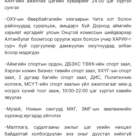
ААН-ийн ажиллах цагийн хуваарийг 24:00 цаг хүртэл
сунгах
-ОХУ-ын Өвөрбайгалийн хязгаарын Чита хот болон
районуудад суралцаж, амьдарч буй Дорнод аймгийн
харьяат иргэдийг улсын Онцгой комиссын шийдвэрээр
Алтанбулаг боомтоор оруулж ирэх болсон учир ХАРИУ-г
сурч буй сургуулиар дамжуулан оюутнуудад албан
ёсоор мэдэгдэх
-Аймгийн спортын ордон, ДБЭХС ТӨХК-ийн спорт заал,
Хэрлэн номин бизнес төвийн спорт заал, ХХҮГ-ын спорт
заал, 2 дугаар багийн спорт заал, ДИС, Политехник
коллеж, МСҮТ-ийн спорт заалын үйл ажиллагааг мкв-д
ногдох хүний тоог зааж, 10:00-22:00 цаг хүртэл хэвийн
явуулах
-Музей, Номын сангууд МХГ, ЭМГ-ын зөвлөмжийн
хүрээнд иргэдэд үйлчлэх
-Малтлага, судалгааны ажлыг цаг үеийн нөхцөл
байдалтай холбогдуулан энэ оныг дуустал хийхгүй