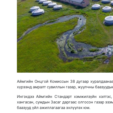
Аймгийн Онцгой Комиссын 38 дугаар хуралдаанаа
хүрээнд амралт сувиллын газар, жуулчны баазууды
Ингэхдээ Аймгийн Стандарт хэмжилзүйн хэлтэс,
хангасан, сумдын Засаг даргаас олгосон газар эз
баазууд үйл ажиллагаагаа эхлүүлэх
юм.