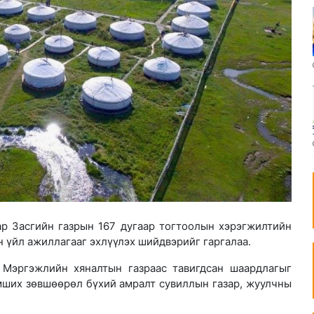
р Засгийн газрын 167 дугаар тогтоолын хэрэгжилтийн
н үйл ажиллагааг эхлүүлэх шийдвэрийг гаргалаа.
 Мэргэжлийн хяналтын газраас тавигдсан шаардлагыг
эмших зөвшөөрөл бүхий амралт сувиллын газар, жуулчны