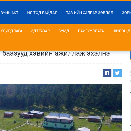
 ЗҮЙН АКТ
ИЛ ТОД БАЙДАЛ
ТАЗ-ИЙН САЛБАР ЗӨВЛӨЛ
ЗОР
УДИРДЛАГА
ЗДТГАЗАР
СУМД
БАЙГУУЛЛАГА
ШИЛЭН Д
 баазууд хэвийн ажиллаж эхэлнэ