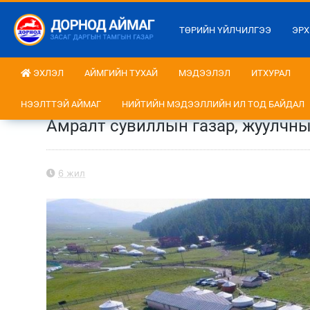
ТӨРИЙН ҮЙЛЧИЛГЭЭ
ЭРХ
ЭХЛЭЛ
АЙМГИЙН ТУХАЙ
МЭДЭЭЛЭЛ
ИТХУРАЛ
НЭЭЛТТЭЙ АЙМАГ
НИЙТИЙН МЭДЭЭЛЛИЙН ИЛ ТОД БАЙДАЛ
Амралт сувиллын газар, жуулчны
6 жил