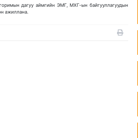
 горимын дагуу аймгийн ЭМГ, МХГ-ын байгууллагуудын
өн ажиллана.