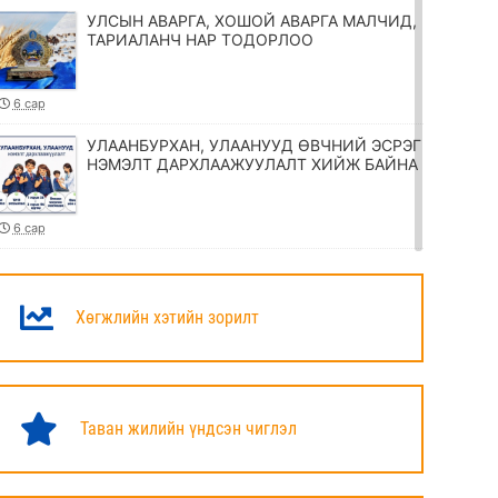
УЛСЫН АВАРГА, ХОШОЙ АВАРГА МАЛЧИД,
ТАРИАЛАНЧ НАР ТОДОРЛОО
6 сар
УЛААНБУРХАН, УЛААНУУД ӨВЧНИЙ ЭСРЭГ
НЭМЭЛТ ДАРХЛААЖУУЛАЛТ ХИЙЖ БАЙНА
6 сар
ТӨРИЙН ЖИНХЭНЭ АЛБАН ХААГЧИЙГ
ШИЛЖҮҮЛЭХ, СЭЛГЭН АЖИЛЛУУЛАХ
ТУХАЙ ЗАР
Хөгжлийн хэтийн зорилт
6 сар
УИХ-ЫН ДАРГА Н.УЧРАЛ МАРШАЛ
ХОРЛООГИЙН ЧОЙБАЛСАНГИЙН
Таван жилийн үндсэн чиглэл
ХӨШӨӨНД ЦЭЦЭГ ӨРГӨЛӨӨ
6 сар