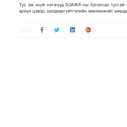
Тус аж ахуй нэгжүүд БОАЖЯ-ны баталсан тусгай
ариун цэвэр, халдваргүйтгэлийн зөвлөмжийг мөрд
ТҮГЭЭХ: