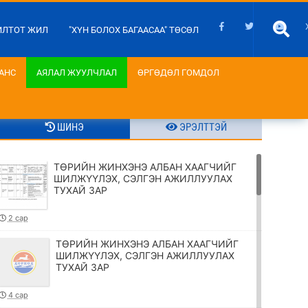
ИЛТОТ ЖИЛ
"ХҮН БОЛОХ БАГААСАА" ТӨСӨЛ
АНС
АЯЛАЛ ЖУУЛЧЛАЛ
ӨРГӨДӨЛ ГОМДОЛ
ШИНЭ
ЭРЭЛТТЭЙ
ТӨРИЙН ЖИНХЭНЭ АЛБАН ХААГЧИЙГ
ШИЛЖҮҮЛЭХ, СЭЛГЭН АЖИЛЛУУЛАХ
ТУХАЙ ЗАР
2 сар
ТӨРИЙН ЖИНХЭНЭ АЛБАН ХААГЧИЙГ
ШИЛЖҮҮЛЭХ, СЭЛГЭН АЖИЛЛУУЛАХ
ТУХАЙ ЗАР
4 сар