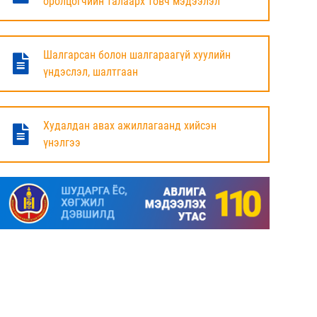
оролцогчийн талаарх товч мэдээлэл
БАЯНДУН СУМЫН ЗАСАГ ДАРГЫН АЖЛЫГ
ХҮЛЭЭЛЦЭЖ БАЙНА
Шалгарсан болон шалгараагүй хуулийн
6 сар
үндэслэл, шалтгаан
МАЛ ТООЛЛОГЫН НЭГДСЭН ДҮНГ
ТАНИЛЦУУЛЛАА.
Худалдан авах ажиллагаанд хийсэн
үнэлгээ
6 сар
ЗАСГИЙН ГАЗРЫН ГИШҮҮД, АЙМАГ,
НИЙСЛЭЛИЙН ИРГЭДИЙН
ТӨЛӨӨЛӨГЧДИЙН ХУРЛЫН ДАРГА, ЗАСАГ
ДАРГА НАРТАЙ ЦАХИМ УУЛЗАЛТ ХИЙЖ
БАЙНА
7 сар
ДОРНОД АЙМАГТ 2025 ОНЫ ЖИЛИЙН
ЭЦСИЙН БАЙДЛААР СОГТУУРУУЛАХ
УНДАА ХУДАЛДАХ, ТҮҮГЭЭР ҮЙЛЧЛЭХ
ТУСГАЙ ЗӨВШӨӨРӨЛ ШИНЭЭР АВАХ
ХҮСЭЛТ ИРҮҮЛСЭН ШИЙДВЭРЛЭСЭН АЖ