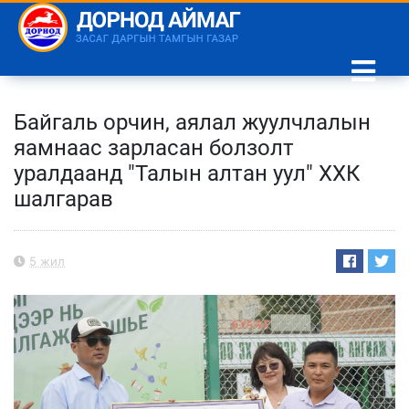
Байгаль орчин, аялал жуулчлалын
яамнаас зарласан болзолт
уралдаанд "Талын алтан уул" ХХК
шалгарав
5 жил