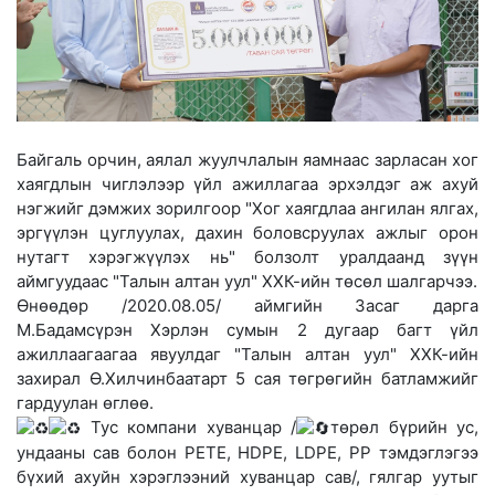
Байгаль орчин, аялал жуулчлалын яамнаас зарласан хог
хаягдлын чиглэлээр үйл ажиллагаа эрхэлдэг аж ахуй
нэгжийг дэмжих зорилгоор "Хог хаягдлаа ангилан ялгах,
эргүүлэн цуглуулах, дахин боловсруулах ажлыг орон
нутагт хэрэгжүүлэх нь" болзолт уралдаанд зүүн
аймгуудаас "Талын алтан уул" ХХК-ийн тѳсѳл шалгарчээ.
Ѳнѳѳдѳр /2020.08.05/ аймгийн Засаг дарга
М.Бадамсүрэн Хэрлэн сумын 2 дугаар багт үйл
ажиллаагаагаа явуулдаг "Талын алтан уул" ХХК-ийн
захирал Ѳ.Хилчинбаатарт 5 сая тѳгрѳгийн батламжийг
гардуулан ѳглѳѳ.
Тус компани хуванцар /
төрөл бүрийн ус,
ундааны сав болон PETE, HDPE, LDPE, PP тэмдэглэгээ
бүхий ахуйн хэрэглээний хуванцар сав/, гялгар уутыг