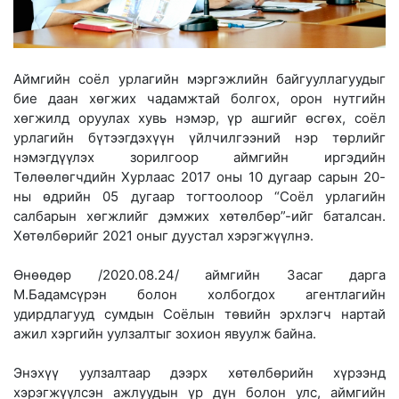
Аймгийн соёл урлагийн мэргэжлийн байгууллагуудыг
бие даан хөгжих чадамжтай болгох, орон нутгийн
хөгжилд оруулах хувь нэмэр, үр ашгийг өсгөх, соёл
урлагийн бүтээгдэхүүн үйлчилгээний нэр төрлийг
нэмэгдүүлэх зорилгоор аймгийн иргэдийн
Төлөөлөгчдийн Хурлаас 2017 оны 10 дугаар сарын 20-
ны өдрийн 05 дугаар тогтоолоор “Соёл урлагийн
салбарын хөгжлийг дэмжих хөтөлбөр”-ийг баталсан.
Хөтөлбөрийг 2021 оныг дуустал хэрэгжүүлнэ.
Өнөөдөр /2020.08.24/ аймгийн Засаг дарга
М.Бадамсүрэн болон холбогдох агентлагийн
удирдлагууд сумдын Соёлын төвийн эрхлэгч нартай
ажил хэргийн уулзалтыг зохион явуулж байна.
Энэхүү уулзалтаар дээрх хөтөлбөрийн хүрээнд
хэрэгжүүлсэн ажлуудын үр дүн болон улс, аймгийн