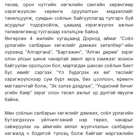
төсөв, орон нутгийн хөгжлийн сангийн хөрөнгөөр
хэрэгжүүлсэн хөрөнгө оруулалтын мэдээллийг
танилцуулж, сумдын соёлын байгууллагад тулгарч буй
асуудлыг тодорхойлж, цаашид хэрэгжүүлэх ажлын
төлөвлөгөөнд тусгахаар хэлэлцэж байна.
Өнгөрсөн 4 жилийн хугацаанд Дорнод аймаг “Соёл
урлагийн салбарын хөгжлийг дэмжих хөтөлбөр”-ийн
хүрээнд “Алтаргана”, “Баргажин”, “Алтан дөрөө” зэрэг
олон улсын шинж чанартай эвент арга хэмжээг зохион
байгуулан оролцсон бол, мартагдах шахсан соёлын биет
бус өвийг сэргээх “Үл бүдэгрэх их өв” төслийг
хэрэгжүүлснээр сум бүрт морь, бөх цоллооч, ерөөлч
магтаалчтай болж, “Эх хэлээ дээдлье”, “Үндэсний бичиг
үгийн баяр” зэрэг олон төсөл ажлыг үр дүнтэй явуулж
байна.
Мөн соёлын салбарын хөгжлийг дэмжих, соёл урлагийн
бүтээгдэхүүн үйлчилгээний нэр төрөл, чанарыг
сайжруулах нь аймгийн аялал жуулчлалын салбарын
хөгжилд ч бодитой түлхэц болж байгааг мэргэжлийн