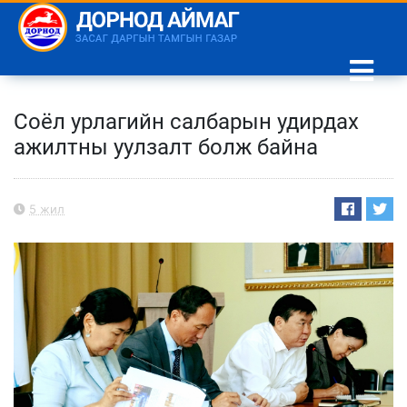
Соёл урлагийн салбарын удирдах
ажилтны уулзалт болж байна
5 жил