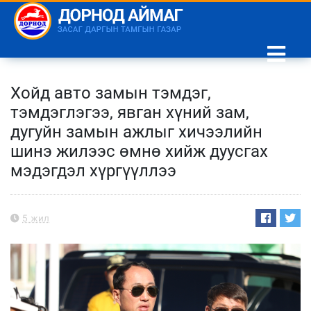
Хойд авто замын тэмдэг,
тэмдэглэгээ, явган хүний зам,
дугуйн замын ажлыг хичээлийн
шинэ жилээс өмнө хийж дуусгах
мэдэгдэл хүргүүллээ
5 жил