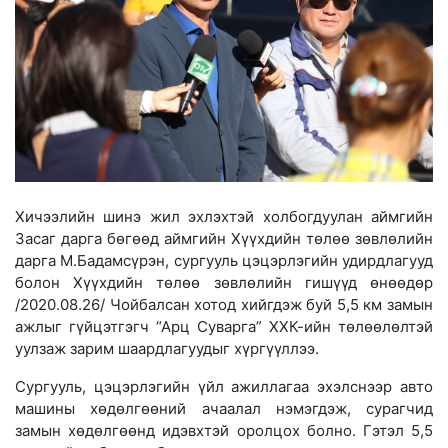
Хичээлийн шинэ жил эхлэхтэй холбогдуулан аймгийн
Засаг дарга бөгөөд аймгийн Хүүхдийн төлөө зөвлөлийн
дарга М.Бадамсүрэн, сургууль цэцэрлэгийн удирдлагууд
болон Хүүхдийн төлөө зөвлөлийн гишүүд өнөөдөр
/2020.08.26/ Чойбалсан хотод хийгдэж буй 5,5 км замын
ажлыг гүйцэтгэгч “Арц Суварга” ХХК-ийн төлөөлөлтэй
уулзаж зарим шаардлагуудыг хүргүүллээ.
Сургууль, цэцэрлэгийн үйл ажиллагаа эхэлснээр авто
машины хөдөлгөөний ачаалал нэмэгдэж, сурагчид
замын хөдөлгөөнд идэвхтэй оролцох болно. Гэтэл 5,5