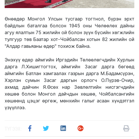
Өнөөдөр Монгол Улсын тусгаар тогтнол, бүрэн эрхт
байдлын баталгаа болсон 1945 оны Чөлөөлөх дайны
агуу ялалтын 75 жилийн ой болон зүүн бүсийн хөгжлийн
тулгуур төв Баатар хот-Чойбалсан хотын 82 жилийн ой
"Алдар гавьяаны өдөр" тохиож байна.
Энэхүү өдөр аймгийн Иргэдийн Төлөөлөгчдийн Хурлын
дарга Л.Хишигтогтох, аймгийн Засаг дарга бөгөөд
аймгийн Батлан хамгаалах газрын дарга М.Бадамсүрэн,
Хэрлэн сумын Засаг даргын орлогч О.Пүрэв-Очир,
ахмад дайчин Я.Өсөх нар Зөвлөлтийн нисгэгчдийн
хөшөө болон Монгол дайчдын хөшөө, Чойбалсангийн
хөшөөнд цэцэг өргөж, мөнхийн галыг асаан хүндэтгэл
үзүүллээ.
ТҮГЭЭХ: