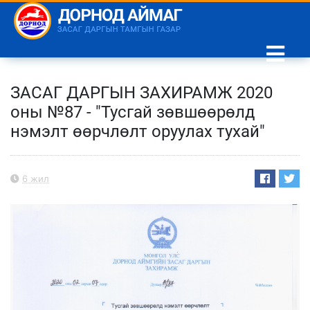
ЗАСАГ ДАРГЫН ЗАХИРАМЖ 2020
оны №87 - "Тусгай зөвшөөрөлд
нэмэлт өөрчлөлт оруулах тухай"
6 жил