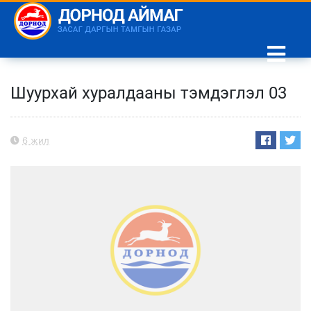
Шуурхай хуралдааны тэмдэглэл 03
6 жил