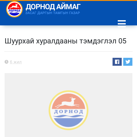
Шуурхай хуралдааны тэмдэглэл 05
6 жил