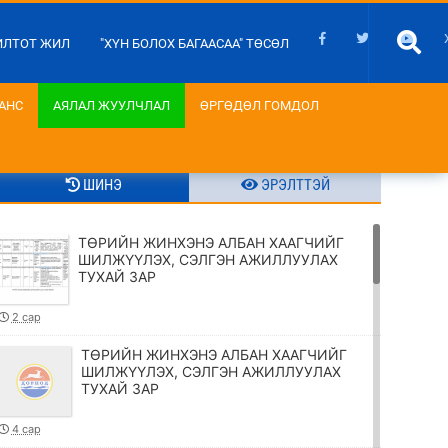
ИЛТОТ ЖИЛ
"ХҮН БОЛОХ БАГААСАА" ТӨСӨЛ
АНС
АЯЛАЛ ЖУУЛЧЛАЛ
ӨРГӨДӨЛ ГОМДОЛ
ШИНЭ
ЭРЭЛТТЭЙ
ТӨРИЙН ЖИНХЭНЭ АЛБАН ХААГЧИЙГ
ШИЛЖҮҮЛЭХ, СЭЛГЭН АЖИЛЛУУЛАХ
ТУХАЙ ЗАР
2 сар
ТӨРИЙН ЖИНХЭНЭ АЛБАН ХААГЧИЙГ
ШИЛЖҮҮЛЭХ, СЭЛГЭН АЖИЛЛУУЛАХ
ТУХАЙ ЗАР
4 сар