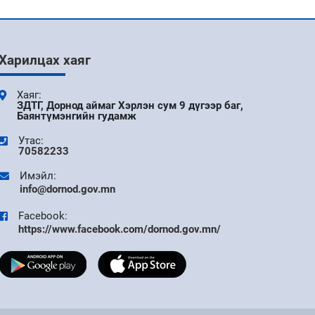
9 сар
АЙМГИЙН ЗАСАГ ДАРГЫН ЗАХИРАМЖ 11
Харилцах хаяг
ДҮГЭЭР САР
Хаяг:
9 сар
ЗДТГ, Дорнод аймаг Хэрлэн сум 9 дүгээр баг,
Баянтүмэнгийн гудамж
УДИРДАХ АЖИЛТНЫ ШУУРХАЙ
ХУРАЛДААН БОЛЛОО
Утас:
70582233
Имэйл:
9 сар
info@dornod.gov.mn
ДОРНОД АЙМАГТ БҮХ НИЙТИЙН ЦАХИМ
Facebook:
УР ЧАДВАРЫГ ДЭЭШЛҮҮЛЭХ V ШАТНЫ
АЯНЫ НЭЭЛТ БОЛЛОО
https://www.facebook.com/dornod.gov.mn/
9 сар
"DIGITAL FIRST" АЯНЫ ХҮРЭЭНД ТӨРИЙН
ЦАХИМ ҮЙЛЧИЛГЭЭГ ТӨРИЙН АНХАН
ШАТНЫ НЭГЖҮҮДЭД ХЭРЭГЖҮҮЛЭХЭД