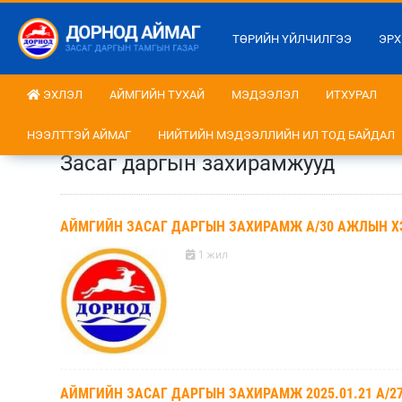
ТӨРИЙН ҮЙЛЧИЛГЭЭ
ЭРХ
ЭХЛЭЛ
АЙМГИЙН ТУХАЙ
МЭДЭЭЛЭЛ
ИТХУРАЛ
НЭЭЛТТЭЙ АЙМАГ
НИЙТИЙН МЭДЭЭЛЛИЙН ИЛ ТОД БАЙДАЛ
Засаг даргын захирамжууд
АЙМГИЙН ЗАСАГ ДАРГЫН ЗАХИРАМЖ А/30 АЖЛЫН Х
1 жил
АЙМГИЙН ЗАСАГ ДАРГЫН ЗАХИРАМЖ 2025.01.21 А/