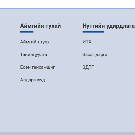
Аймгийн тухай
Нутгийн удирдлага
Аймгийн түүх
ИТХ
Танилцуулга
Засаг дарга
Есөн гайхамшиг
ЗДТГ
Алдартнууд