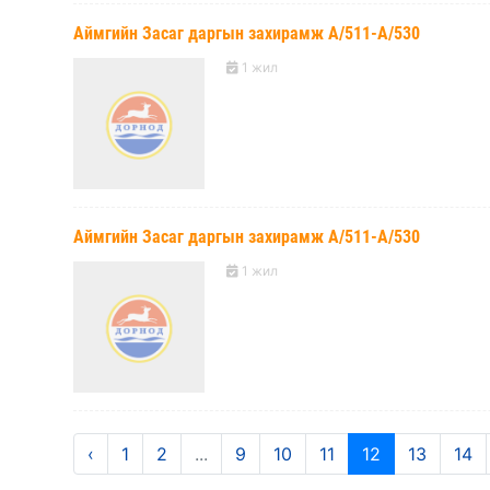
Аймгийн Засаг даргын захирамж А/511-А/530
1 жил
Аймгийн Засаг даргын захирамж А/511-А/530
1 жил
‹
1
2
...
9
10
11
12
13
14