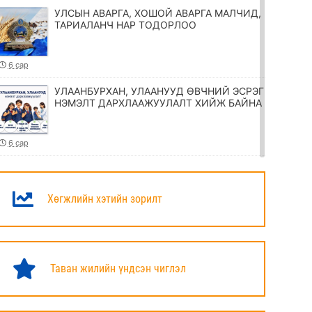
УЛСЫН АВАРГА, ХОШОЙ АВАРГА МАЛЧИД,
ТАРИАЛАНЧ НАР ТОДОРЛОО
6 сар
УЛААНБУРХАН, УЛААНУУД ӨВЧНИЙ ЭСРЭГ
НЭМЭЛТ ДАРХЛААЖУУЛАЛТ ХИЙЖ БАЙНА
6 сар
ТӨРИЙН ЖИНХЭНЭ АЛБАН ХААГЧИЙГ
ШИЛЖҮҮЛЭХ, СЭЛГЭН АЖИЛЛУУЛАХ
ТУХАЙ ЗАР
Хөгжлийн хэтийн зорилт
6 сар
УИХ-ЫН ДАРГА Н.УЧРАЛ МАРШАЛ
ХОРЛООГИЙН ЧОЙБАЛСАНГИЙН
Таван жилийн үндсэн чиглэл
ХӨШӨӨНД ЦЭЦЭГ ӨРГӨЛӨӨ
6 сар