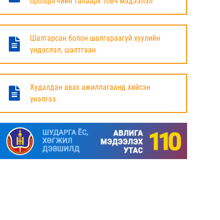
оролцогчийн талаарх товч мэдээлэл
БАЯНДУН СУМЫН ЗАСАГ ДАРГЫН АЖЛЫГ
ХҮЛЭЭЛЦЭЖ БАЙНА
Шалгарсан болон шалгараагүй хуулийн
6 сар
үндэслэл, шалтгаан
МАЛ ТООЛЛОГЫН НЭГДСЭН ДҮНГ
ТАНИЛЦУУЛЛАА.
Худалдан авах ажиллагаанд хийсэн
үнэлгээ
6 сар
ЗАСГИЙН ГАЗРЫН ГИШҮҮД, АЙМАГ,
НИЙСЛЭЛИЙН ИРГЭДИЙН
ТӨЛӨӨЛӨГЧДИЙН ХУРЛЫН ДАРГА, ЗАСАГ
ДАРГА НАРТАЙ ЦАХИМ УУЛЗАЛТ ХИЙЖ
БАЙНА
7 сар
ДОРНОД АЙМАГТ 2025 ОНЫ ЖИЛИЙН
ЭЦСИЙН БАЙДЛААР СОГТУУРУУЛАХ
УНДАА ХУДАЛДАХ, ТҮҮГЭЭР ҮЙЛЧЛЭХ
ТУСГАЙ ЗӨВШӨӨРӨЛ ШИНЭЭР АВАХ
ХҮСЭЛТ ИРҮҮЛСЭН ШИЙДВЭРЛЭСЭН АЖ