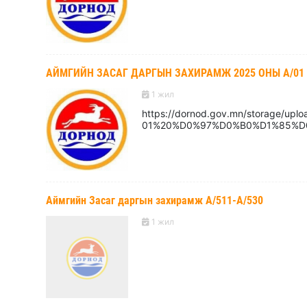
АЙМГИЙН ЗАСАГ ДАРГЫН ЗАХИРАМЖ 2025 ОНЫ А/01
1 жил
https://dornod.gov.mn/storage/uplo
01%20%D0%97%D0%B0%D1%85%D
Аймгийн Засаг даргын захирамж А/511-А/530
1 жил