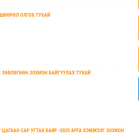
ВШӨӨРӨЛ ОЛГОХ ТУХАЙ
3 ЗӨВЛӨГӨӨН ЗОХИОН БАЙГУУЛАХ ТУХАЙ
 ЦАГААН САР УГТАХ БАЯР -2025 АРГА ХЭМЖЭЭГ ЗОХИОН