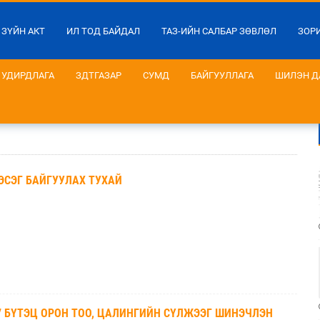
 ЗҮЙН АКТ
ИЛ ТОД БАЙДАЛ
ТАЗ-ИЙН САЛБАР ЗӨВЛӨЛ
ЗОР
УДИРДЛАГА
ЗДТГАЗАР
СУМД
БАЙГУУЛЛАГА
ШИЛЭН Д
ЭСЭГ БАЙГУУЛАХ ТУХАЙ
27 БҮТЭЦ ОРОН ТОО, ЦАЛИНГИЙН СҮЛЖЭЭГ ШИНЭЧЛЭН