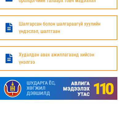
оролцогчийн талаарх товч мэдээлэл
БАЯНДУН СУМЫН ЗАСАГ ДАРГЫН АЖЛЫГ
ХҮЛЭЭЛЦЭЖ БАЙНА
Шалгарсан болон шалгараагүй хуулийн
6 сар
үндэслэл, шалтгаан
МАЛ ТООЛЛОГЫН НЭГДСЭН ДҮНГ
ТАНИЛЦУУЛЛАА.
Худалдан авах ажиллагаанд хийсэн
үнэлгээ
6 сар
ЗАСГИЙН ГАЗРЫН ГИШҮҮД, АЙМАГ,
НИЙСЛЭЛИЙН ИРГЭДИЙН
ТӨЛӨӨЛӨГЧДИЙН ХУРЛЫН ДАРГА, ЗАСАГ
ДАРГА НАРТАЙ ЦАХИМ УУЛЗАЛТ ХИЙЖ
БАЙНА
7 сар
ДОРНОД АЙМАГТ 2025 ОНЫ ЖИЛИЙН
ЭЦСИЙН БАЙДЛААР СОГТУУРУУЛАХ
УНДАА ХУДАЛДАХ, ТҮҮГЭЭР ҮЙЛЧЛЭХ
ТУСГАЙ ЗӨВШӨӨРӨЛ ШИНЭЭР АВАХ
ХҮСЭЛТ ИРҮҮЛСЭН ШИЙДВЭРЛЭСЭН АЖ