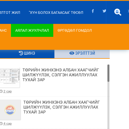
ИЛТОТ ЖИЛ
"ХҮН БОЛОХ БАГААСАА" ТӨСӨЛ
АНС
АЯЛАЛ ЖУУЛЧЛАЛ
ӨРГӨДӨЛ ГОМДОЛ
ШИНЭ
ЭРЭЛТТЭЙ
ТӨРИЙН ЖИНХЭНЭ АЛБАН ХААГЧИЙГ
ШИЛЖҮҮЛЭХ, СЭЛГЭН АЖИЛЛУУЛАХ
ТУХАЙ ЗАР
2 сар
ТӨРИЙН ЖИНХЭНЭ АЛБАН ХААГЧИЙГ
ШИЛЖҮҮЛЭХ, СЭЛГЭН АЖИЛЛУУЛАХ
ТУХАЙ ЗАР
4 сар