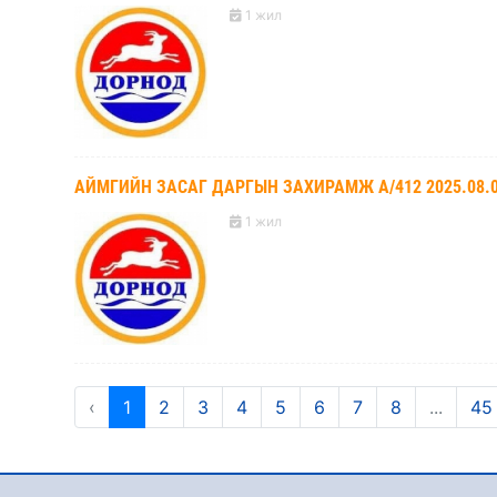
1 жил
АЙМГИЙН ЗАСАГ ДАРГЫН ЗАХИРАМЖ А/412 2025.08.
1 жил
‹
1
2
3
4
5
6
7
8
...
45