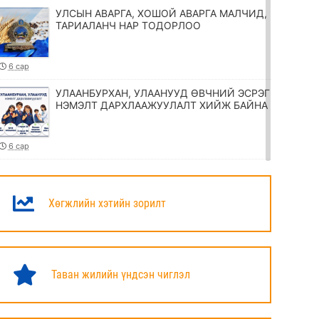
УЛСЫН АВАРГА, ХОШОЙ АВАРГА МАЛЧИД,
ТАРИАЛАНЧ НАР ТОДОРЛОО
6 сар
УЛААНБУРХАН, УЛААНУУД ӨВЧНИЙ ЭСРЭГ
НЭМЭЛТ ДАРХЛААЖУУЛАЛТ ХИЙЖ БАЙНА
6 сар
ТӨРИЙН ЖИНХЭНЭ АЛБАН ХААГЧИЙГ
ШИЛЖҮҮЛЭХ, СЭЛГЭН АЖИЛЛУУЛАХ
ТУХАЙ ЗАР
Хөгжлийн хэтийн зорилт
6 сар
УИХ-ЫН ДАРГА Н.УЧРАЛ МАРШАЛ
ХОРЛООГИЙН ЧОЙБАЛСАНГИЙН
Таван жилийн үндсэн чиглэл
ХӨШӨӨНД ЦЭЦЭГ ӨРГӨЛӨӨ
6 сар