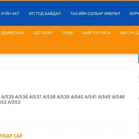
 ЗҮЙН АКТ
ИЛ ТОД БАЙДАЛ
ТАЗ-ИЙН САЛБАР ЗӨВЛӨЛ
ЗОР
УДИРДЛАГА
ЗДТГАЗАР
СУМД
БАЙГУУЛЛАГА
ШИЛЭН Д
535 А/536 А/537 А/538 А/539 А/540 А/541 А/545 А/546
552 А/553
УГААР САР