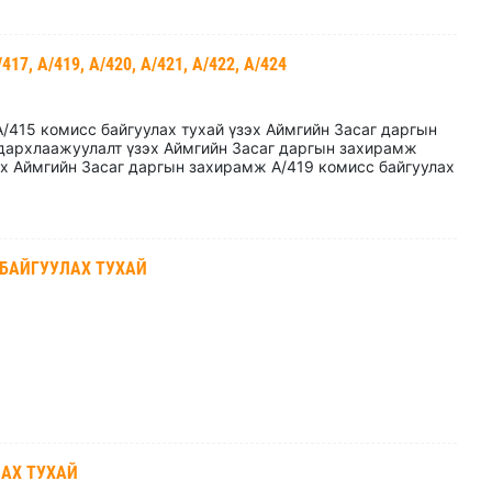
, А/419, А/420, А/421, А/422, А/424
/415 комисс байгуулах тухай үзэх Аймгийн Засаг даргын
дархлаажуулалт үзэх Аймгийн Засаг даргын захирамж
эх Аймгийн Засаг даргын захирамж А/419 комисс байгуулах
 БАЙГУУЛАХ ТУХАЙ
ЛАХ ТУХАЙ