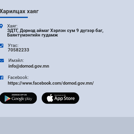
9 сар
Харилцах хаяг
АЙМГИЙН ЗАСАГ ДАРГЫН ЗАХИРАМЖ 11
ДҮГЭЭР САР
Хаяг:
ЗДТГ, Дорнод аймаг Хэрлэн сум 9 дүгээр баг,
Баянтүмэнгийн гудамж
9 сар
Утас:
70582233
УДИРДАХ АЖИЛТНЫ ШУУРХАЙ
ХУРАЛДААН БОЛЛОО
Имэйл:
info@dornod.gov.mn
9 сар
Facebook:
https://www.facebook.com/dornod.gov.mn/
ДОРНОД АЙМАГТ БҮХ НИЙТИЙН ЦАХИМ
УР ЧАДВАРЫГ ДЭЭШЛҮҮЛЭХ V ШАТНЫ
АЯНЫ НЭЭЛТ БОЛЛОО
9 сар
"DIGITAL FIRST" АЯНЫ ХҮРЭЭНД ТӨРИЙН
ЦАХИМ ҮЙЛЧИЛГЭЭГ ТӨРИЙН АНХАН
ШАТНЫ НЭГЖҮҮДЭД ХЭРЭГЖҮҮЛЭХЭД