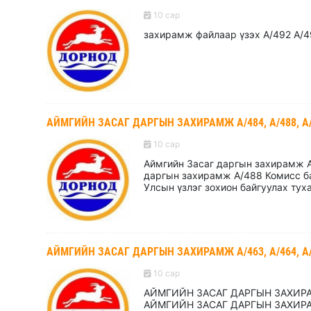
10 сар
захирамж файлаар үзэх А/492 А/4
АЙМГИЙН ЗАСАГ ДАРГЫН ЗАХИРАМЖ А/484, А/488, А
10 сар
Аймгийн Засаг даргын захирамж А
даргын захирамж А/488 Комисс ба
Улсын үзлэг зохион байгуулах тух
АЙМГИЙН ЗАСАГ ДАРГЫН ЗАХИРАМЖ А/463, А/464, А/465
10 сар
АЙМГИЙН ЗАСАГ ДАРГЫН ЗАХИРА
АЙМГИЙН ЗАСАГ ДАРГЫН ЗАХИР