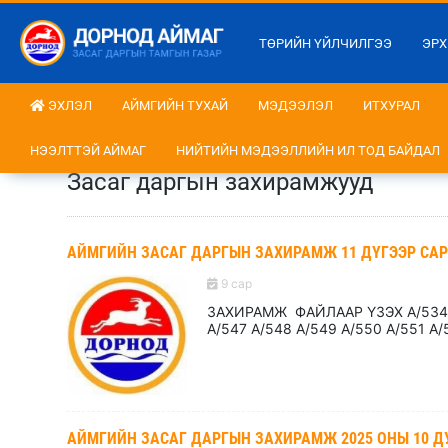
ТӨРИЙН ҮЙЛЧИЛГЭЭ
ЭРХ
ЭХЛЭЛ
АЙМГИЙН ТУХАЙ
МЭДЭЭЛЭЛ
ИТХУРАЛ
НЭЭЛТТЭЙ АЙМАГ
НИЙТИЙН МЭДЭЭЛЛИЙН ИЛ ТОД БАЙДАЛ
Засаг даргын захирамжууд
АЙМГИЙН ЗАСАГ ДАРГЫН ЗАХИРАМЖ 11 ДҮГЭЭР САР
9 сар
ЗАХИРАМЖ ФАЙЛААР ҮЗЭХ А/534 А/
А/547 А/548 А/549 А/550 А/551 А/
АЙМГИЙН ЗАСАГ ДАРГЫН ЗАХИРАМЖ 2025 ОНЫ 10 Д