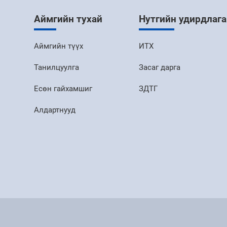
Аймгийн тухай
Нутгийн удирдлага
Аймгийн түүх
ИТХ
Танилцуулга
Засаг дарга
Есөн гайхамшиг
ЗДТГ
Алдартнууд