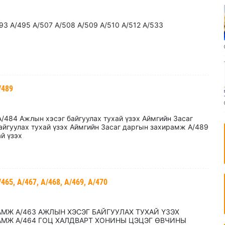
93 А/495 А/507 А/508 А/509 А/510 А/512 А/533
/489
/484 Ажлын хэсэг байгуулах тухай үзэх Аймгийн Засаг
йгуулах тухай үзэх Аймгийн Засаг даргын захирамж А/489
ай үзэх
, А/467, А/468, А/469, А/470
МЖ А/463 АЖЛЫН ХЭСЭГ БАЙГУУЛАХ ТУХАЙ ҮЗЭХ
АМЖ А/464 ГОЦ ХАЛДВАРТ ХОНИНЫ ЦЭЦЭГ ӨВЧИНЫ