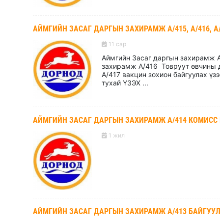
АЙМГИЙН ЗАСАГ ДАРГЫН ЗАХИРАМЖ А/415, А/416, А/417
11 сар
Аймгийн Засаг даргын захирамж А
захирамж А/416 Товруут өвчины 
А/417 вакцин зохион байгуулах үз
тухай ҮЗЭХ ...
АЙМГИЙН ЗАСАГ ДАРГЫН ЗАХИРАМЖ А/414 КОМИСС
1 жил
АЙМГИЙН ЗАСАГ ДАРГЫН ЗАХИРАМЖ А/413 БАЙГУУ