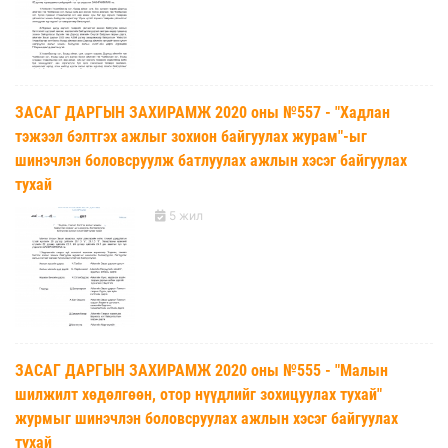
ЗАСАГ ДАРГЫН ЗАХИРАМЖ 2020 оны №557 - "Хадлан
тэжээл бэлтгэх ажлыг зохион байгуулах журам"-ыг
шинэчлэн боловсруулж батлуулах ажлын хэсэг байгуулах
тухай
5 жил
ЗАСАГ ДАРГЫН ЗАХИРАМЖ 2020 оны №555 - "Малын
шилжилт хөдөлгөөн, отор нүүдлийг зохицуулах тухай"
журмыг шинэчлэн боловсруулах ажлын хэсэг байгуулах
тухай