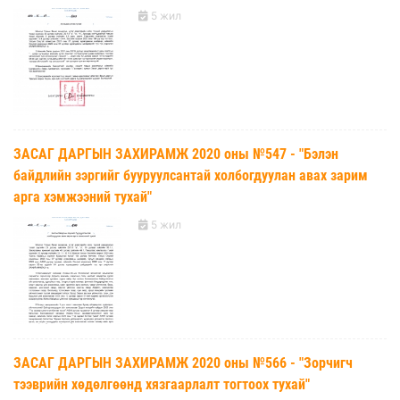
5 жил
ЗАСАГ ДАРГЫН ЗАХИРАМЖ 2020 оны №547 - "Бэлэн
байдлийн зэргийг бууруулсантай холбогдуулан авах зарим
арга хэмжээний тухай"
5 жил
ЗАСАГ ДАРГЫН ЗАХИРАМЖ 2020 оны №566 - "Зорчигч
тээврийн хөдөлгөөнд хязгаарлалт тогтоох тухай"