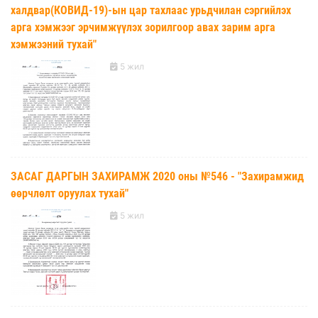
халдвар(КОВИД-19)-ын цар тахлаас урьдчилан сэргийлэх
арга хэмжээг эрчимжүүлэх зорилгоор авах зарим арга
хэмжээний тухай"
5 жил
ЗАСАГ ДАРГЫН ЗАХИРАМЖ 2020 оны №546 - "Захирамжид
өөрчлөлт оруулах тухай"
5 жил