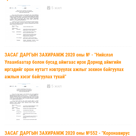
5 жил
ЗАСАГ ДАРГЫН ЗАХИРАМЖ 2020 оны № - "Нийслэл
Улаанбаатар болон бусад аймгаас ирэх Дорнод аймгийн
иргэдийг орон нутагт нэвтрүүлэх ажлыг зохион байгуулах
ажлын хэсэг байгуулах тухай"
5 жил
ЗАСАГ ДАРГЫН ЗАХИРАМЖ 2020 оны №552 - "Коронавирус