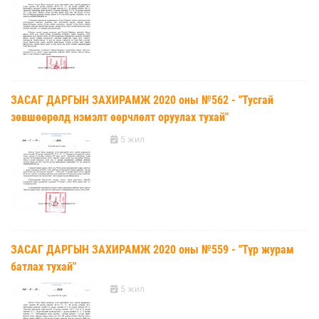
ЗАСАГ ДАРГЫН ЗАХИРАМЖ 2020 оны №562 - "Тусгай
зөвшөөрөлд нэмэлт өөрчлөлт оруулах тухай"
5 жил
ЗАСАГ ДАРГЫН ЗАХИРАМЖ 2020 оны №559 - "Түр журам
батлах тухай"
5 жил