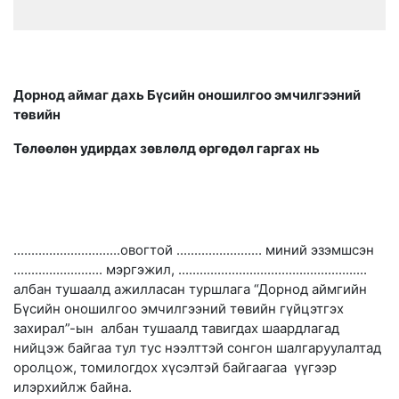
Дорнод аймаг дахь Бүсийн оношилгоо эмчилгээний
төвийн
Төлөөлөн удирдах зөвлөлд өргөдөл гаргах нь
..............................овогтой ........................ миний эзэмшсэн
......................... мэргэжил, .....................................................
албан тушаалд ажилласан туршлага “Дорнод аймгийн
Бүсийн оношилгоо эмчилгээний төвийн гүйцэтгэх
захирал”-ын албан тушаалд тавигдах шаардлагад
нийцэж байгаа тул тус нээлттэй сонгон шалгаруулалтад
оролцож, томилогдох хүсэлтэй байгаагаа үүгээр
илэрхийлж байна.