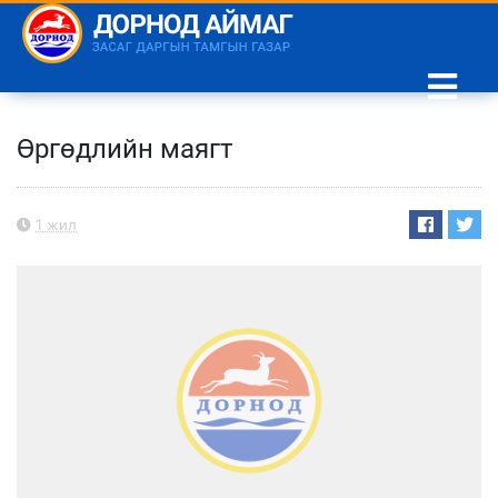
Өргөдлийн маягт
1 жил