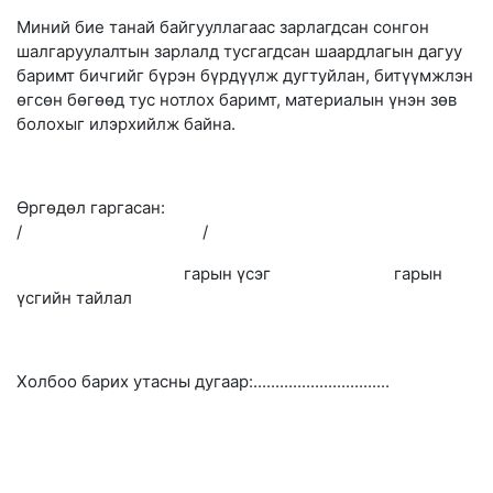
Миний бие танай байгууллагаас зарлагдсан сонгон
шалгаруулалтын зарлалд тусгагдсан шаардлагын дагуу
баримт бичгийг бүрэн бүрдүүлж дугтуйлан, битүүмжлэн
өгсөн бөгөөд тус нотлох баримт, материалын үнэн зөв
болохыг илэрхийлж байна.
Өргөдөл гаргасан:
/ /
гарын үсэг гарын
үсгийн тайлал
Холбоо барих утасны дугаар:...............................