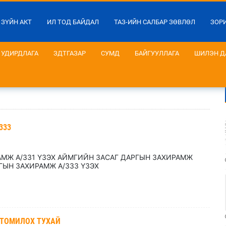
 ЗҮЙН АКТ
ИЛ ТОД БАЙДАЛ
ТАЗ-ИЙН САЛБАР ЗӨВЛӨЛ
ЗОР
УДИРДЛАГА
ЗДТГАЗАР
СУМД
БАЙГУУЛЛАГА
ШИЛЭН Д
333
МЖ А/331 ҮЗЭХ АЙМГИЙН ЗАСАГ ДАРГЫН ЗАХИРАМЖ
ГЫН ЗАХИРАМЖ А/333 ҮЗЭХ
 ТОМИЛОХ ТУХАЙ