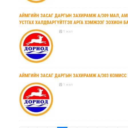
АЙМГИЙН ЗАСАГ ДАРГЫН ЗАХИРАМЖ А/309 МАЛ, АМЬ
УСТГАХ ХАЛДВАРГҮЙТГЭХ АРГА ХЭМЖЭЭГ ЗОХИОН Б
1 жил
АЙМГИЙН ЗАСАГ ДАРГЫН ЗАХИРАМЖ А/303 КОМИСС
1 жил