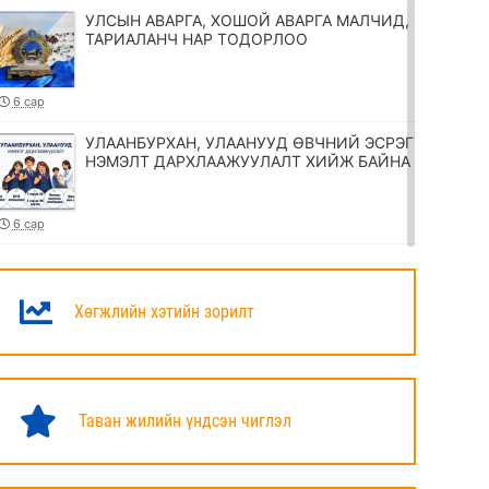
УЛСЫН АВАРГА, ХОШОЙ АВАРГА МАЛЧИД,
ТАРИАЛАНЧ НАР ТОДОРЛОО
6 сар
УЛААНБУРХАН, УЛААНУУД ӨВЧНИЙ ЭСРЭГ
НЭМЭЛТ ДАРХЛААЖУУЛАЛТ ХИЙЖ БАЙНА
6 сар
ТӨРИЙН ЖИНХЭНЭ АЛБАН ХААГЧИЙГ
ШИЛЖҮҮЛЭХ, СЭЛГЭН АЖИЛЛУУЛАХ
ТУХАЙ ЗАР
Хөгжлийн хэтийн зорилт
6 сар
УИХ-ЫН ДАРГА Н.УЧРАЛ МАРШАЛ
ХОРЛООГИЙН ЧОЙБАЛСАНГИЙН
Таван жилийн үндсэн чиглэл
ХӨШӨӨНД ЦЭЦЭГ ӨРГӨЛӨӨ
6 сар