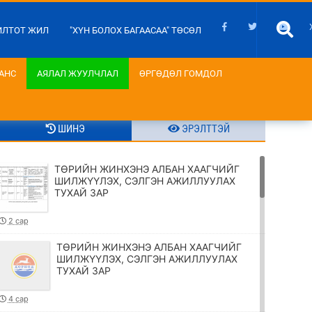
ИЛТОТ ЖИЛ
"ХҮН БОЛОХ БАГААСАА" ТӨСӨЛ
АНС
АЯЛАЛ ЖУУЛЧЛАЛ
ӨРГӨДӨЛ ГОМДОЛ
ШИНЭ
ЭРЭЛТТЭЙ
ТӨРИЙН ЖИНХЭНЭ АЛБАН ХААГЧИЙГ
ШИЛЖҮҮЛЭХ, СЭЛГЭН АЖИЛЛУУЛАХ
ТУХАЙ ЗАР
2 сар
ТӨРИЙН ЖИНХЭНЭ АЛБАН ХААГЧИЙГ
ШИЛЖҮҮЛЭХ, СЭЛГЭН АЖИЛЛУУЛАХ
ТУХАЙ ЗАР
4 сар