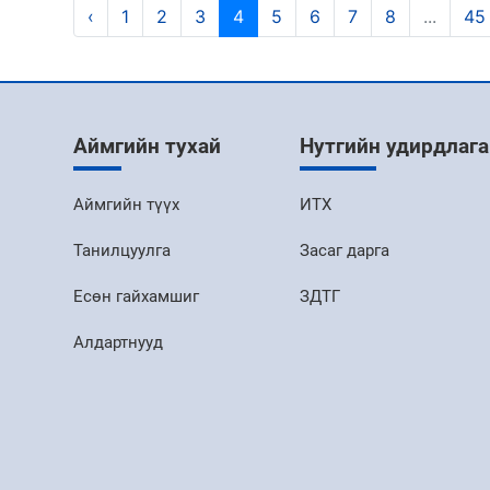
‹
1
2
3
4
5
6
7
8
...
45
Аймгийн тухай
Нутгийн удирдлага
Аймгийн түүх
ИТХ
Танилцуулга
Засаг дарга
Есөн гайхамшиг
ЗДТГ
Алдартнууд