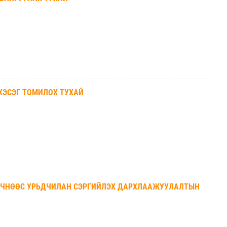
ХЭСЭГ ТОМИЛОХ ТУХАЙ
ӨВЧНӨӨС УРЬДЧИЛАН СЭРГИЙЛЭХ ДАРХЛААЖУУЛАЛТЫН