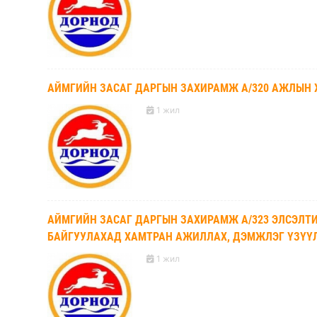
АЙМГИЙН ЗАСАГ ДАРГЫН ЗАХИРАМЖ А/320 АЖЛЫН 
1 жил
АЙМГИЙН ЗАСАГ ДАРГЫН ЗАХИРАМЖ А/323 ЭЛСЭЛТ
БАЙГУУЛАХАД ХАМТРАН АЖИЛЛАХ, ДЭМЖЛЭГ ҮЗҮҮ
1 жил