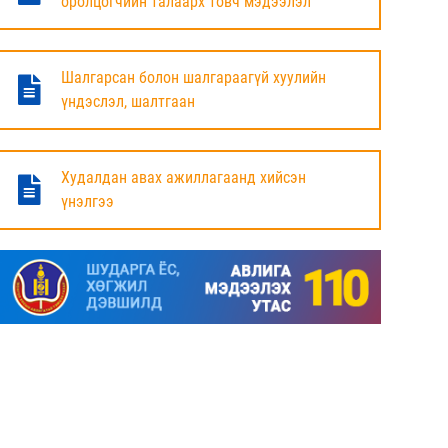
оролцогчийн талаарх товч мэдээлэл
БАЯНДУН СУМЫН ЗАСАГ ДАРГЫН АЖЛЫГ
ХҮЛЭЭЛЦЭЖ БАЙНА
Шалгарсан болон шалгараагүй хуулийн
6 сар
үндэслэл, шалтгаан
МАЛ ТООЛЛОГЫН НЭГДСЭН ДҮНГ
ТАНИЛЦУУЛЛАА.
Худалдан авах ажиллагаанд хийсэн
үнэлгээ
6 сар
ЗАСГИЙН ГАЗРЫН ГИШҮҮД, АЙМАГ,
НИЙСЛЭЛИЙН ИРГЭДИЙН
ТӨЛӨӨЛӨГЧДИЙН ХУРЛЫН ДАРГА, ЗАСАГ
ДАРГА НАРТАЙ ЦАХИМ УУЛЗАЛТ ХИЙЖ
БАЙНА
7 сар
ДОРНОД АЙМАГТ 2025 ОНЫ ЖИЛИЙН
ЭЦСИЙН БАЙДЛААР СОГТУУРУУЛАХ
УНДАА ХУДАЛДАХ, ТҮҮГЭЭР ҮЙЛЧЛЭХ
ТУСГАЙ ЗӨВШӨӨРӨЛ ШИНЭЭР АВАХ
ХҮСЭЛТ ИРҮҮЛСЭН ШИЙДВЭРЛЭСЭН АЖ