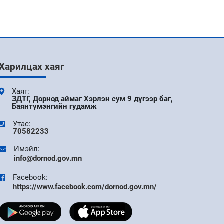
9 сар
АЙМГИЙН ЗАСАГ ДАРГЫН ЗАХИРАМЖ 11
ДҮГЭЭР САР
Харилцах хаяг
9 сар
УДИРДАХ АЖИЛТНЫ ШУУРХАЙ
Хаяг:
ХУРАЛДААН БОЛЛОО
ЗДТГ, Дорнод аймаг Хэрлэн сум 9 дүгээр баг,
Баянтүмэнгийн гудамж
Утас:
9 сар
70582233
ДОРНОД АЙМАГТ БҮХ НИЙТИЙН ЦАХИМ
Имэйл:
УР ЧАДВАРЫГ ДЭЭШЛҮҮЛЭХ V ШАТНЫ
info@dornod.gov.mn
АЯНЫ НЭЭЛТ БОЛЛОО
Facebook:
9 сар
https://www.facebook.com/dornod.gov.mn/
"DIGITAL FIRST" АЯНЫ ХҮРЭЭНД ТӨРИЙН
ЦАХИМ ҮЙЛЧИЛГЭЭГ ТӨРИЙН АНХАН
ШАТНЫ НЭГЖҮҮДЭД ХЭРЭГЖҮҮЛЭХЭД