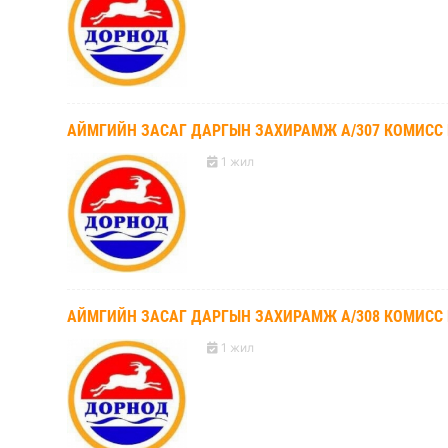
АЙМГИЙН ЗАСАГ ДАРГЫН ЗАХИРАМЖ А/307 КОМИСС
1 жил
АЙМГИЙН ЗАСАГ ДАРГЫН ЗАХИРАМЖ А/308 КОМИСС
1 жил