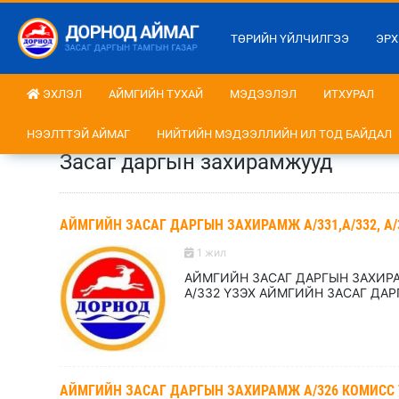
ТӨРИЙН ҮЙЛЧИЛГЭЭ
ЭРХ
ЭХЛЭЛ
АЙМГИЙН ТУХАЙ
МЭДЭЭЛЭЛ
ИТХУРАЛ
НЭЭЛТТЭЙ АЙМАГ
НИЙТИЙН МЭДЭЭЛЛИЙН ИЛ ТОД БАЙДАЛ
Засаг даргын захирамжууд
АЙМГИЙН ЗАСАГ ДАРГЫН ЗАХИРАМЖ А/331,А/332, А/
1 жил
АЙМГИЙН ЗАСАГ ДАРГЫН ЗАХИРА
А/332 ҮЗЭХ АЙМГИЙН ЗАСАГ ДАР
АЙМГИЙН ЗАСАГ ДАРГЫН ЗАХИРАМЖ А/326 КОМИСС