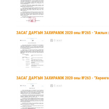
ЗАСАГ ДАРГЫН ЗАХИРАМЖ 2020 оны №265 - "Ажлын хэс
6 жил
ЗАСАГ ДАРГЫН ЗАХИРАМЖ 2020 оны №263 - "Хөрөнгө г
6 жил