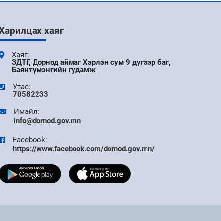
9 сар
Харилцах хаяг
АЙМГИЙН ЗАСАГ ДАРГЫН ЗАХИРАМЖ 11
ДҮГЭЭР САР
Хаяг:
ЗДТГ, Дорнод аймаг Хэрлэн сум 9 дүгээр баг,
Баянтүмэнгийн гудамж
9 сар
Утас:
УДИРДАХ АЖИЛТНЫ ШУУРХАЙ
70582233
ХУРАЛДААН БОЛЛОО
Имэйл:
info@dornod.gov.mn
9 сар
Facebook:
ДОРНОД АЙМАГТ БҮХ НИЙТИЙН ЦАХИМ
https://www.facebook.com/dornod.gov.mn/
УР ЧАДВАРЫГ ДЭЭШЛҮҮЛЭХ V ШАТНЫ
АЯНЫ НЭЭЛТ БОЛЛОО
9 сар
"DIGITAL FIRST" АЯНЫ ХҮРЭЭНД ТӨРИЙН
ЦАХИМ ҮЙЛЧИЛГЭЭГ ТӨРИЙН АНХАН
ШАТНЫ НЭГЖҮҮДЭД ХЭРЭГЖҮҮЛЭХЭД