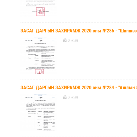
ЗАСАГ ДАРГЫН ЗАХИРАМЖ 2020 оны №286 - "Шинжээчи
6 жил
ЗАСАГ ДАРГЫН ЗАХИРАМЖ 2020 оны №284 - "Ажлын хэс
6 жил