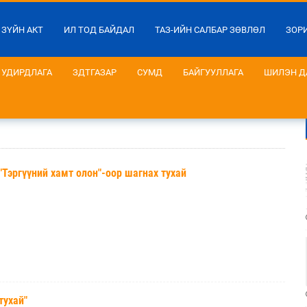
 ЗҮЙН АКТ
ИЛ ТОД БАЙДАЛ
ТАЗ-ИЙН САЛБАР ЗӨВЛӨЛ
ЗОР
УДИРДЛАГА
ЗДТГАЗАР
СУМД
БАЙГУУЛЛАГА
ШИЛЭН Д
ргүүний хамт олон"-оор шагнах тухай
ухай"