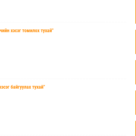
йн хэсэг томилох тухай"
эг байгуулах тухай"