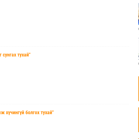
сунгах тухай"
хүчингүй болгох тухай"