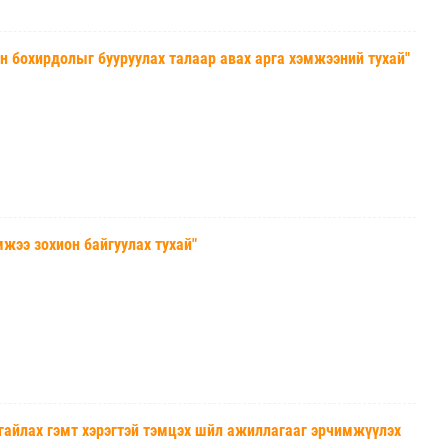
охирдолыг бууруулах талаар авах арга хэмжээний тухай"
ээ зохион байгуулах тухай"
йлах гэмт хэрэгтэй тэмцэх шйл ажиллагааг эрчимжүүлэх