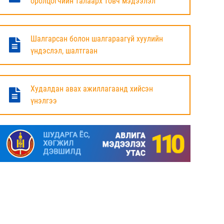
оролцогчийн талаарх товч мэдээлэл
БАЯНДУН СУМЫН ЗАСАГ ДАРГЫН АЖЛЫГ
ХҮЛЭЭЛЦЭЖ БАЙНА
Шалгарсан болон шалгараагүй хуулийн
6 сар
үндэслэл, шалтгаан
МАЛ ТООЛЛОГЫН НЭГДСЭН ДҮНГ
ТАНИЛЦУУЛЛАА.
Худалдан авах ажиллагаанд хийсэн
үнэлгээ
6 сар
ЗАСГИЙН ГАЗРЫН ГИШҮҮД, АЙМАГ,
НИЙСЛЭЛИЙН ИРГЭДИЙН
ТӨЛӨӨЛӨГЧДИЙН ХУРЛЫН ДАРГА, ЗАСАГ
ДАРГА НАРТАЙ ЦАХИМ УУЛЗАЛТ ХИЙЖ
БАЙНА
7 сар
ДОРНОД АЙМАГТ 2025 ОНЫ ЖИЛИЙН
ЭЦСИЙН БАЙДЛААР СОГТУУРУУЛАХ
УНДАА ХУДАЛДАХ, ТҮҮГЭЭР ҮЙЛЧЛЭХ
ТУСГАЙ ЗӨВШӨӨРӨЛ ШИНЭЭР АВАХ
ХҮСЭЛТ ИРҮҮЛСЭН ШИЙДВЭРЛЭСЭН АЖ