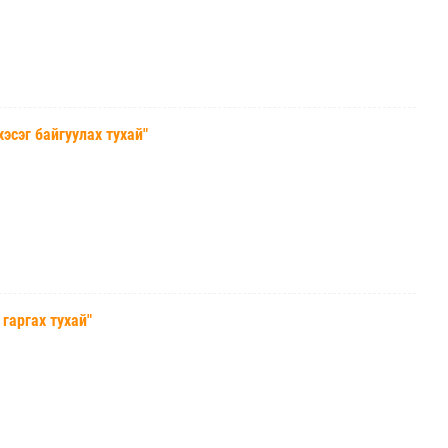
эг байгуулах тухай"
аргах тухай"