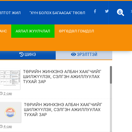
ИЛТОТ ЖИЛ
"ХҮН БОЛОХ БАГААСАА" ТӨСӨЛ
АНС
АЯЛАЛ ЖУУЛЧЛАЛ
ӨРГӨДӨЛ ГОМДОЛ
ШИНЭ
ЭРЭЛТТЭЙ
ТӨРИЙН ЖИНХЭНЭ АЛБАН ХААГЧИЙГ
ШИЛЖҮҮЛЭХ, СЭЛГЭН АЖИЛЛУУЛАХ
ТУХАЙ ЗАР
2 сар
ТӨРИЙН ЖИНХЭНЭ АЛБАН ХААГЧИЙГ
ШИЛЖҮҮЛЭХ, СЭЛГЭН АЖИЛЛУУЛАХ
ТУХАЙ ЗАР
4 сар