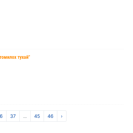
омилох тухай"
6
37
...
45
46
›