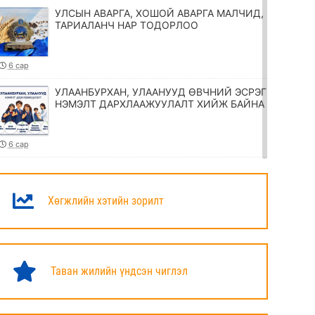
УЛСЫН АВАРГА, ХОШОЙ АВАРГА МАЛЧИД,
ТАРИАЛАНЧ НАР ТОДОРЛОО
6 сар
УЛААНБУРХАН, УЛААНУУД ӨВЧНИЙ ЭСРЭГ
НЭМЭЛТ ДАРХЛААЖУУЛАЛТ ХИЙЖ БАЙНА
6 сар
ТӨРИЙН ЖИНХЭНЭ АЛБАН ХААГЧИЙГ
ШИЛЖҮҮЛЭХ, СЭЛГЭН АЖИЛЛУУЛАХ
ТУХАЙ ЗАР
Хөгжлийн хэтийн зорилт
6 сар
УИХ-ЫН ДАРГА Н.УЧРАЛ МАРШАЛ
ХОРЛООГИЙН ЧОЙБАЛСАНГИЙН
Таван жилийн үндсэн чиглэл
ХӨШӨӨНД ЦЭЦЭГ ӨРГӨЛӨӨ
6 сар