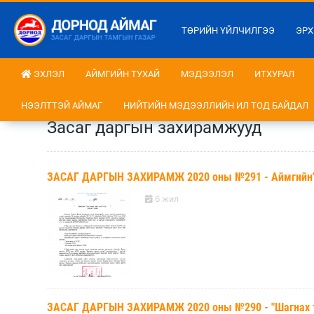
ТӨРИЙН ҮЙЛЧИЛГЭЭ
ЭРХ
ЭХЛЭЛ
АЙМГИЙН ТУХАЙ
МЭДЭЭЛЭЛ
ИТХУРАЛ
НЭЭЛТТЭЙ АЙМАГ
НИЙТИЙН МЭДЭЭЛЛИЙН ИЛ ТОД БАЙДАЛ
Засаг даргын захирамжууд
ЗАСАГ ДАРГЫН ЗАХИРАМЖ 2020 оны №291 - Аймгийн"Тэ
6 жил
ЗАСАГ ДАРГЫН ЗАХИРАМЖ 2020 оны №290 - "Шагнах т