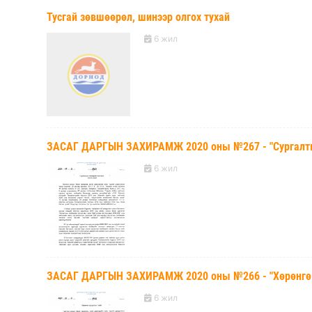
Тусгай зөвшөөрөл, шинээр олгох тухай
6 жил
ЗАСАГ ДАРГЫН ЗАХИРАМЖ 2020 оны №267 - "Сургалтын 
6 жил
ЗАСАГ ДАРГЫН ЗАХИРАМЖ 2020 оны №266 - "Хөрөнгө з
6 жил