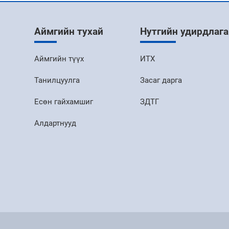
Аймгийн тухай
Нутгийн удирдлага
Аймгийн түүх
ИТХ
Танилцуулга
Засаг дарга
Есөн гайхамшиг
ЗДТГ
Алдартнууд