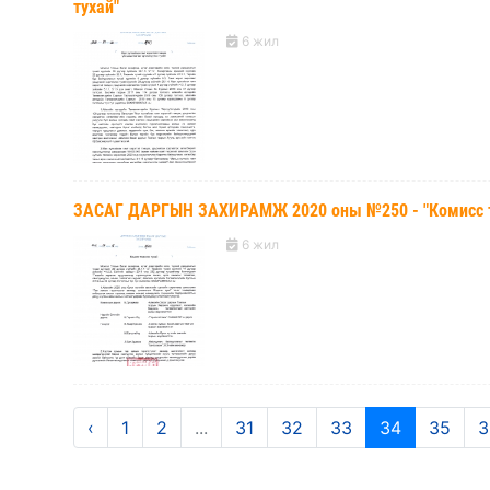
тухай"
6 жил
ЗАСАГ ДАРГЫН ЗАХИРАМЖ 2020 оны №250 - "Комисс т
6 жил
‹
1
2
...
31
32
33
34
35
3