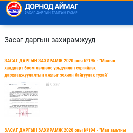
Засаг даргын захирамжууд
ЗАСАГ ДАРГЫН ЗАХИРАМЖ 2020 оны №195 - "Мөлын
халдварт боом өвчнөөс урьдчилан сэргийлэх
дархлаажуулалтын ажлыг зохион байгуулах тухай"
6 жил
ЗАСАГ ДАРГЫН ЗАХИРАМЖ 2020 оны №194 - "Мал амьтны