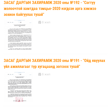
ЗАСАГ ДАРГЫН ЗАХИРАМЖ 2020 оны №192 - "Согтуу
жолоочтой хамтдаа тэмцье-2020 нэгдсэн арга хэмжээ
зохион байгуулах тухай"
6 жил
ЗАСАГ ДАРГЫН ЗАХИРАМЖ 2020 оны №191 - "Ойд явуулах
үйл ажиллагааг түр хугацаанд зогсоох тухай"
6 жил