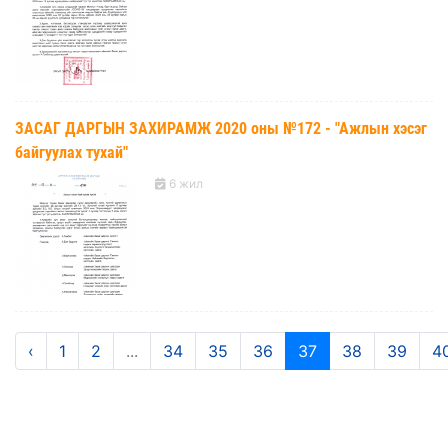
ЗАСАГ ДАРГЫН ЗАХИРАМЖ 2020 оны №172 - "Ажлын хэсэг
байгуулах тухай"
6 жил
‹
1
2
...
34
35
36
37
38
39
4