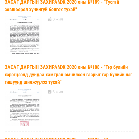
ЗАСАГ ДАРГЫН ЗАХИРАМЖ 2020 оны №189 - "Тусгай
зөвшөөрөл хүчингүй болгох тухай"
6 жил
ЗАСАГ ДАРГЫН ЗАХИРАМЖ 2020 оны №188 - "Гэр бүлийн
хэрэгцээнд дундаа хамтран өмчилсөн газрыг гэр бүлийн нэг
гишүүнд шилжүүлэх тухай"
6 жил