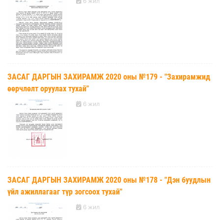
6 жил
ЗАСАГ ДАРГЫН ЗАХИРАМЖ 2020 оны №179 - "Захирамжид
өөрчлөлт оруулах тухай"
6 жил
ЗАСАГ ДАРГЫН ЗАХИРАМЖ 2020 оны №178 - "Дэн буудлын
үйл ажиллагааг түр зогсоох тухай"
6 жил