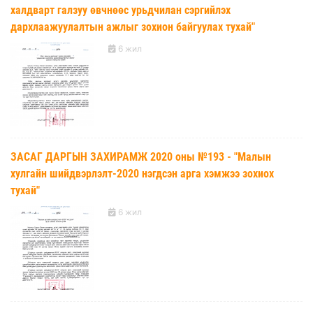
халдварт галзуу өвчнөөс урьдчилан сэргийлэх
дархлаажуулалтын ажлыг зохион байгуулах тухай"
6 жил
ЗАСАГ ДАРГЫН ЗАХИРАМЖ 2020 оны №193 - "Малын
хулгайн шийдвэрлэлт-2020 нэгдсэн арга хэмжээ зохиох
тухай"
6 жил