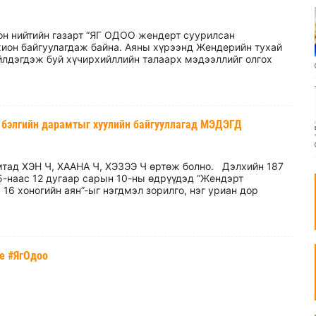
лон нийтийн газарт “ЯГ ОДОО жендерт суурилсан
охион байгуулагдаж байна. Аяны хүрээнд Жендерийн тухай
үйлдэгдэж буй хүчирхийллийн талаарх мэдээллийг олгох
 бэлгийн дарамтыг хуулийн байгууллагад МЭДЭГД
тад ХЭН Ч, ХААНА Ч, ХЭЗЭЭ Ч өртөж болно. Дэлхийн 187
5-наас 12 дугаар сарын 10-ны өдрүүдэд “Жендэрт
16 хоногийн аян”-ыг нэгдмэл зорилго, нэг уриан дор
ce #ЯгОдоо