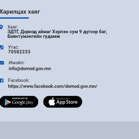
9 сар
Харилцах хаяг
АЙМГИЙН ЗАСАГ ДАРГЫН ЗАХИРАМЖ 11
ДҮГЭЭР САР
Хаяг:
ЗДТГ, Дорнод аймаг Хэрлэн сум 9 дүгээр баг,
Баянтүмэнгийн гудамж
9 сар
Утас:
70582233
УДИРДАХ АЖИЛТНЫ ШУУРХАЙ
ХУРАЛДААН БОЛЛОО
Имэйл:
info@dornod.gov.mn
9 сар
Facebook:
https://www.facebook.com/dornod.gov.mn/
ДОРНОД АЙМАГТ БҮХ НИЙТИЙН ЦАХИМ
УР ЧАДВАРЫГ ДЭЭШЛҮҮЛЭХ V ШАТНЫ
АЯНЫ НЭЭЛТ БОЛЛОО
9 сар
"DIGITAL FIRST" АЯНЫ ХҮРЭЭНД ТӨРИЙН
ЦАХИМ ҮЙЛЧИЛГЭЭГ ТӨРИЙН АНХАН
ШАТНЫ НЭГЖҮҮДЭД ХЭРЭГЖҮҮЛЭХЭД