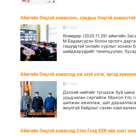
Аймгийн Онцгой комиссоос, сумдын Онцгой комисстой о
5 жил
Өнөөдөр /2020.11.29/ аймгийн Зас
М.Бадамсүрэн болон орлогч дарга
гишүүдтэй онлайн хурлыг зохион 
шийдвэрүүдийг танилцуулан, бусад 
Аймгийн Онцгой комиссод аж ахуй нэгж, иргэд хүмүүнл
5 жил
Дэлхий нийтийг түгшээж буй шинэ
урьдчилан сэргийлж Монгол Улс г
шилжин ажиллаж, шат дараалласан
аюулгүй байдлыг сахин хамгаалахы
Аймгийн Онцгой комиссод Степ Голд ХХК-ийн хамт оло