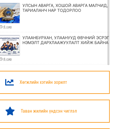
УЛСЫН АВАРГА, ХОШОЙ АВАРГА МАЛЧИД,
ТАРИАЛАНЧ НАР ТОДОРЛОО
6 сар
УЛААНБУРХАН, УЛААНУУД ӨВЧНИЙ ЭСРЭГ
НЭМЭЛТ ДАРХЛААЖУУЛАЛТ ХИЙЖ БАЙНА
6 сар
ТӨРИЙН ЖИНХЭНЭ АЛБАН ХААГЧИЙГ
ШИЛЖҮҮЛЭХ, СЭЛГЭН АЖИЛЛУУЛАХ
ТУХАЙ ЗАР
Хөгжлийн хэтийн зорилт
6 сар
УИХ-ЫН ДАРГА Н.УЧРАЛ МАРШАЛ
ХОРЛООГИЙН ЧОЙБАЛСАНГИЙН
Таван жилийн үндсэн чиглэл
ХӨШӨӨНД ЦЭЦЭГ ӨРГӨЛӨӨ
6 сар