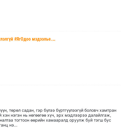
үлэлгүй #ЯгОдоо мэдээлье.…
үүн, төрөл садан, гэр бүлээ бүртгүүлээгүй боловч хамтран
 хэн нэгэн нь нөгөөгөө хүч, эрх мэдлээрээ далайлгаж,
налтаа тогтоон өөрийн хамааралд оруулж буй тэгш бус
анц нэ...