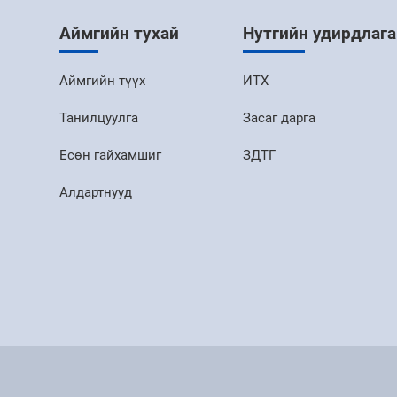
Аймгийн тухай
Нутгийн удирдлага
Аймгийн түүх
ИТХ
Танилцуулга
Засаг дарга
Есөн гайхамшиг
ЗДТГ
Алдартнууд