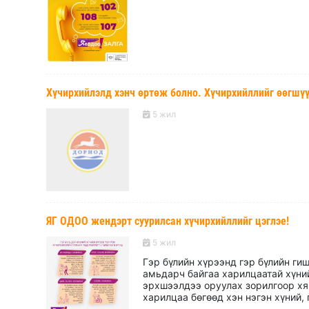
Хүчирхийлэлд хэнч өртөж болно. Хүчирхийллийг өөгшү
5 жил
ЯГ ОДОО жендэрт суурилсан хүчирхийллийг цэглэе!
5 жил
Гэр бүлийн хүрээнд гэр бүлийн гиш
амьдарч байгаа харилцаатай хүний
эрхшээлдээ оруулах зорилгоор хя
харилцаа бөгөөд хэн нэгэн хүний, г