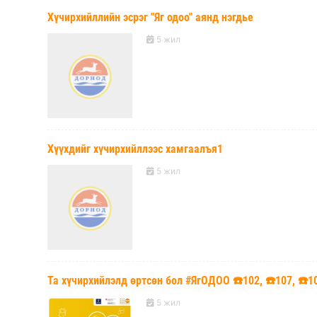
Хүчирхийллийн эсрэг "Яг одоо" аянд нэгдье
5 жил
Хүүхдийг хүчирхийллээс хамгаалъя1
5 жил
Та хүчирхийлэлд өртсөн бол #ЯгОДОО ☎️102, ☎️107, ☎️
5 жил