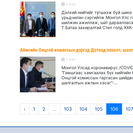
5 жил
Дэлхий нийтийг түгшээж буй шинэ
урьдчилан сэргийлж Монгол Улс г
шилжин ажиллаж, шат дараалласан
Т.Батаа захиралтай Степ голд ХХК-и
Аймгийн Онцгой комиссын дэргэд Дотоод хяналт, шалг
5 жил
Монгол Улсад коронавирус /COVI
“Гамшгаас хамгаалах бүх нийтийн
Онцгой комиссын гаргасан шийдвэ
шалгалтын ажлын хэсэг”-...
‹
1
2
...
103
104
105
106
10