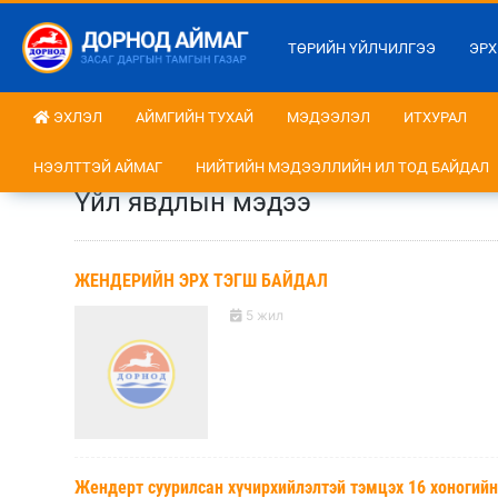
ТӨРИЙН ҮЙЛЧИЛГЭЭ
ЭРХ
ЭХЛЭЛ
АЙМГИЙН ТУХАЙ
МЭДЭЭЛЭЛ
ИТХУРАЛ
НЭЭЛТТЭЙ АЙМАГ
НИЙТИЙН МЭДЭЭЛЛИЙН ИЛ ТОД БАЙДАЛ
Үйл явдлын мэдээ
ЖЕНДЕРИЙН ЭРХ ТЭГШ БАЙДАЛ
5 жил
Жендерт суурилсан хүчирхийлэлтэй тэмцэх 16 хоногийн