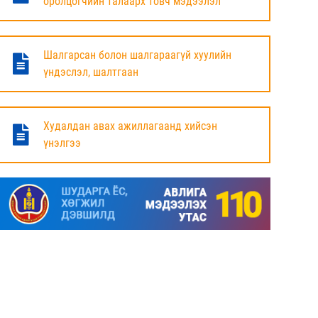
оролцогчийн талаарх товч мэдээлэл
БАЯНДУН СУМЫН ЗАСАГ ДАРГЫН АЖЛЫГ
ХҮЛЭЭЛЦЭЖ БАЙНА
Шалгарсан болон шалгараагүй хуулийн
6 сар
үндэслэл, шалтгаан
МАЛ ТООЛЛОГЫН НЭГДСЭН ДҮНГ
ТАНИЛЦУУЛЛАА.
Худалдан авах ажиллагаанд хийсэн
үнэлгээ
6 сар
ЗАСГИЙН ГАЗРЫН ГИШҮҮД, АЙМАГ,
НИЙСЛЭЛИЙН ИРГЭДИЙН
ТӨЛӨӨЛӨГЧДИЙН ХУРЛЫН ДАРГА, ЗАСАГ
ДАРГА НАРТАЙ ЦАХИМ УУЛЗАЛТ ХИЙЖ
БАЙНА
7 сар
ДОРНОД АЙМАГТ 2025 ОНЫ ЖИЛИЙН
ЭЦСИЙН БАЙДЛААР СОГТУУРУУЛАХ
УНДАА ХУДАЛДАХ, ТҮҮГЭЭР ҮЙЛЧЛЭХ
ТУСГАЙ ЗӨВШӨӨРӨЛ ШИНЭЭР АВАХ
ХҮСЭЛТ ИРҮҮЛСЭН ШИЙДВЭРЛЭСЭН АЖ