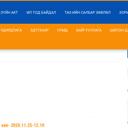
 ЗҮЙН АКТ
ИЛ ТОД БАЙДАЛ
ТАЗ-ИЙН САЛБАР ЗӨВЛӨЛ
ЗОР
УДИРДЛАГА
ЗДТГАЗАР
СУМД
БАЙГУУЛЛАГА
ШИЛЭН Д
 аян- 2020.11.25-12.10