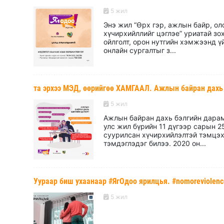
5 жил
Энэ жил “Өрх гэр, ажлын байр, о
хүчирхийллийг цэглэе” уриатай з
ойлголт, орон нутгийн хэмжээнд 
онлайн сургалтыг з...
та эрхээ МЭД, өөрийгөө ХАМГААЛ. Ажлын байран дахь
5 жил
Ажлын байран дахь бэлгийн дарам
улс жил бүрийн 11 дүгээр сарын 2
суурилсан хүчирхийлэлтэй тэмцэх 
тэмдэглэдэг билээ. 2020 он...
Уураар биш ухаанаар #ЯгОдоо ярилцья. #nomoreviolen
5 жил