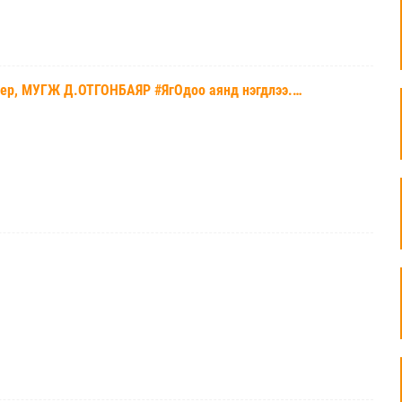
юсер, МУГЖ Д.ОТГОНБАЯР #ЯгОдоо аянд нэгдлээ.…