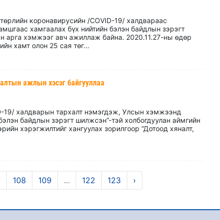
 төрлийн коронавирусийн /COVID-19/ халдвараас
амшгаас хамгаалах бүх нийтийн бэлэн байдлын зэрэгт
 арга хэмжээг авч ажиллаж байна. 2020.11.27-ны өдөр
йн хамт олон 25 сая төг...
алтын ажлын хэсэг байгууллаа
D-19/ халдварын тархалт нэмэгдэж, Улсын хэмжээнд
 бэлэн байдлын зэрэгт шилжсэн”-тэй холбогдуулан аймгийн
рийн хэрэгжилтийг хангуулах зорилгоор “Дотоод хяналт,
7
108
109
...
122
123
›