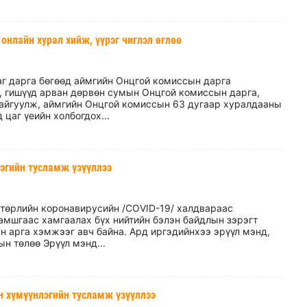
нлайн хурал хийж, үүрэг чиглэл өглөө
аг дарга бөгөөд аймгийн Онцгой комиссын дарга
, гишүүд арван дөрвөн сумын Онцгой комиссын дарга,
байгуулж, аймгийн Онцгой комиссын 63 дугаар хуралдааны
цаг үеийн холбогдох...
эгийн тусламж үзүүллээ
 төрлийн коронавирусийн /COVID-19/ халдвараас
амшгаас хамгаалах бүх нийтийн бэлэн байдлын зэрэгт
 арга хэмжээг авч байна. Ард иргэдийнхээ эрүүл мэнд,
н төлөө Эрүүл мэнд...
н хүмүүнлэгийн тусламж үзүүллээ