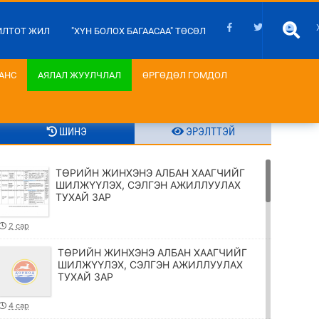
ИЛТОТ ЖИЛ
"ХҮН БОЛОХ БАГААСАА" ТӨСӨЛ
АНС
АЯЛАЛ ЖУУЛЧЛАЛ
ӨРГӨДӨЛ ГОМДОЛ
ШИНЭ
ЭРЭЛТТЭЙ
ТӨРИЙН ЖИНХЭНЭ АЛБАН ХААГЧИЙГ
ШИЛЖҮҮЛЭХ, СЭЛГЭН АЖИЛЛУУЛАХ
ТУХАЙ ЗАР
2 сар
ТӨРИЙН ЖИНХЭНЭ АЛБАН ХААГЧИЙГ
ШИЛЖҮҮЛЭХ, СЭЛГЭН АЖИЛЛУУЛАХ
ТУХАЙ ЗАР
4 сар