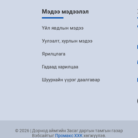
Мэдээ мэдээлэл
Үйл явдлын мэдээ
Уулзалт, хурлын мэдээ
Ярилцлага
Гадаад харилцаа
Шуурхайн үүрэг даалгавар
© 2026 | Дорнод аймгийн Засаг даргын тамгын газар
Вэбсайтыг
Промакс ХХК
хөгжүүлэв.