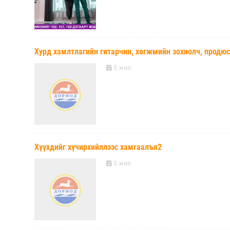
Хурд хамлтлагийн гитарчин, хөгжмийн зохиолч, прод
5 жил
Хүүхдийг хүчирхийллээс хамгаалъя2
5 жил