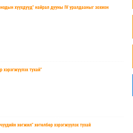
дын хүүхдүүд" найрал дууны IV уралдааныг зохион
хэрэгжүүлэх тухай"
үдийн хөгжил" хөтөлбөр хэрэгжүүлэх тухай