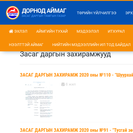
ТӨРИЙН ҮЙЛЧИЛГЭЭ
ЭРХ
ЭХЛЭЛ
АЙМГИЙН ТУХАЙ
МЭДЭЭЛЭЛ
ИТХУРАЛ
НЭЭЛТТЭЙ АЙМАГ
НИЙТИЙН МЭДЭЭЛЛИЙН ИЛ ТОД БАЙДАЛ
Засаг даргын захирамжууд
ЗАСАГ ДАРГЫН ЗАХИРАМЖ 2020 оны №110 - "Шуурхай ш
6 жил
ЗАСАГ ДАРГЫН ЗАХИРАМЖ 2020 оны №91 - "Тусгай зөв