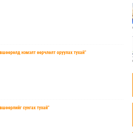
шөөрөлд нэмэлт өөрчлөлт оруулах тухай"
шөөрлийг сунгах тухай"