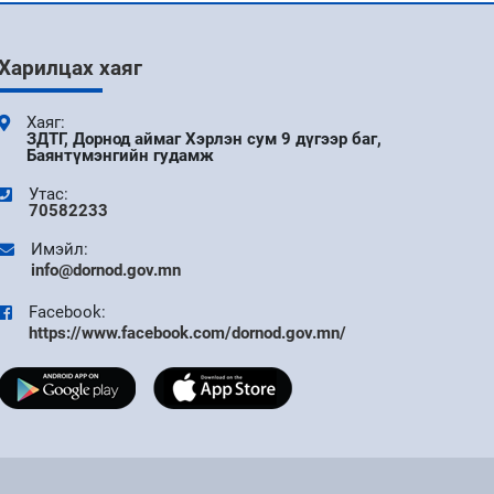
9 сар
Харилцах хаяг
АЙМГИЙН ЗАСАГ ДАРГЫН ЗАХИРАМЖ 11
ДҮГЭЭР САР
Хаяг:
ЗДТГ, Дорнод аймаг Хэрлэн сум 9 дүгээр баг,
Баянтүмэнгийн гудамж
9 сар
Утас:
УДИРДАХ АЖИЛТНЫ ШУУРХАЙ
70582233
ХУРАЛДААН БОЛЛОО
Имэйл:
info@dornod.gov.mn
9 сар
Facebook:
ДОРНОД АЙМАГТ БҮХ НИЙТИЙН ЦАХИМ
https://www.facebook.com/dornod.gov.mn/
УР ЧАДВАРЫГ ДЭЭШЛҮҮЛЭХ V ШАТНЫ
АЯНЫ НЭЭЛТ БОЛЛОО
9 сар
"DIGITAL FIRST" АЯНЫ ХҮРЭЭНД ТӨРИЙН
ЦАХИМ ҮЙЛЧИЛГЭЭГ ТӨРИЙН АНХАН
ШАТНЫ НЭГЖҮҮДЭД ХЭРЭГЖҮҮЛЭХЭД