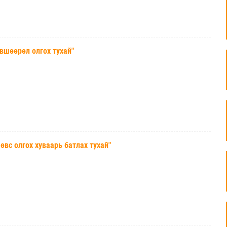
шөөрөл олгох тухай"
с олгох хуваарь батлах тухай"