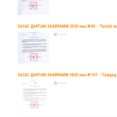
ЗАСАГ ДАРГЫН ЗАХИРАМЖ 2020 оны №85 - "Тусгай зөв
6 жил
ЗАСАГ ДАРГЫН ЗАХИРАМЖ 2020 оны №107 - "Сумдад өв
6 жил