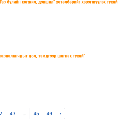
 бүлийн хөгжил, дэвшил" хөтөлбөрийг хэрэгжүүлэх тухай
риаланчдыг цол, тэмдгээр шагнах тухай"
2
43
...
45
46
›