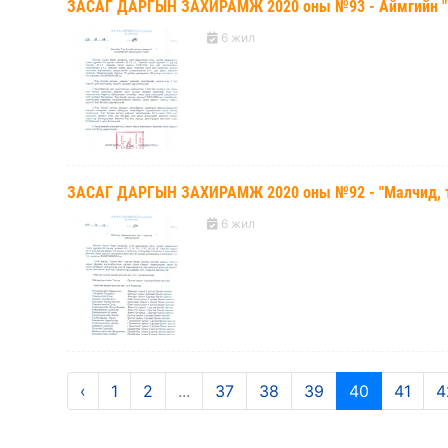
ЗАСАГ ДАРГЫН ЗАХИРАМЖ 2020 оны №93 - Аймгийн "Гэр
6 жил
ЗАСАГ ДАРГЫН ЗАХИРАМЖ 2020 оны №92 - "Малчид, та
6 жил
‹
1
2
...
37
38
39
40
41
4