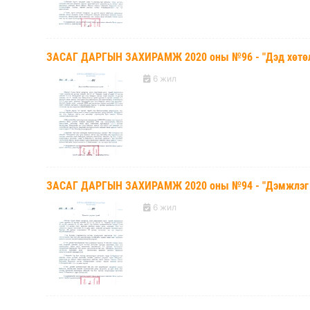
ЗАСАГ ДАРГЫН ЗАХИРАМЖ 2020 оны №96 - "Дэд хөтөлб
6 жил
ЗАСАГ ДАРГЫН ЗАХИРАМЖ 2020 оны №94 - "Дэмжлэг ү
6 жил