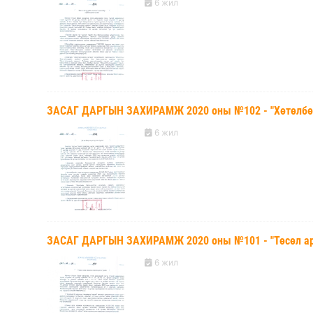
6 жил
ЗАСАГ ДАРГЫН ЗАХИРАМЖ 2020 оны №102 - "Хөтөлбөр 
6 жил
ЗАСАГ ДАРГЫН ЗАХИРАМЖ 2020 оны №101 - "Төсөл арг
6 жил