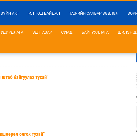
 ЗҮЙН АКТ
ИЛ ТОД БАЙДАЛ
ТАЗ-ИЙН САЛБАР ЗӨВЛӨЛ
ЗОР
УДИРДЛАГА
ЗДТГАЗАР
СУМД
БАЙГУУЛЛАГА
ШИЛЭН Д
таб байгуулах тухай"
шөөрөл олгох тухай"