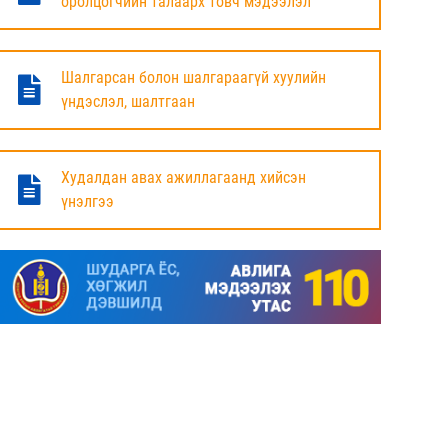
оролцогчийн талаарх товч мэдээлэл
БАЯНДУН СУМЫН ЗАСАГ ДАРГЫН АЖЛЫГ
ХҮЛЭЭЛЦЭЖ БАЙНА
Шалгарсан болон шалгараагүй хуулийн
6 сар
үндэслэл, шалтгаан
МАЛ ТООЛЛОГЫН НЭГДСЭН ДҮНГ
ТАНИЛЦУУЛЛАА.
Худалдан авах ажиллагаанд хийсэн
үнэлгээ
6 сар
ЗАСГИЙН ГАЗРЫН ГИШҮҮД, АЙМАГ,
НИЙСЛЭЛИЙН ИРГЭДИЙН
ТӨЛӨӨЛӨГЧДИЙН ХУРЛЫН ДАРГА, ЗАСАГ
ДАРГА НАРТАЙ ЦАХИМ УУЛЗАЛТ ХИЙЖ
БАЙНА
7 сар
ДОРНОД АЙМАГТ 2025 ОНЫ ЖИЛИЙН
ЭЦСИЙН БАЙДЛААР СОГТУУРУУЛАХ
УНДАА ХУДАЛДАХ, ТҮҮГЭЭР ҮЙЛЧЛЭХ
ТУСГАЙ ЗӨВШӨӨРӨЛ ШИНЭЭР АВАХ
ХҮСЭЛТ ИРҮҮЛСЭН ШИЙДВЭРЛЭСЭН АЖ