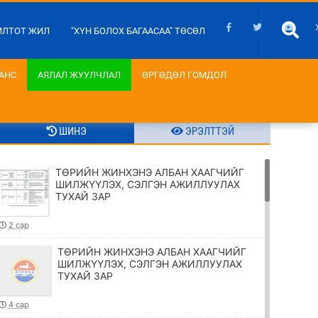
ИЛТОТ ЖИЛ
"ХҮН БОЛОХ БАГААСАА" ТӨСӨЛ
АНС
АЯЛАЛ ЖУУЛЧЛАЛ
ӨРГӨДӨЛ ГОМДОЛ
ШИНЭ
ЭРЭЛТТЭЙ
ТӨРИЙН ЖИНХЭНЭ АЛБАН ХААГЧИЙГ
ШИЛЖҮҮЛЭХ, СЭЛГЭН АЖИЛЛУУЛАХ
ТУХАЙ ЗАР
2 сар
ТӨРИЙН ЖИНХЭНЭ АЛБАН ХААГЧИЙГ
ШИЛЖҮҮЛЭХ, СЭЛГЭН АЖИЛЛУУЛАХ
ТУХАЙ ЗАР
4 сар