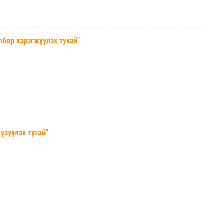
өр хэрэгжүүлэх тухай"
зүүлэх тухай"