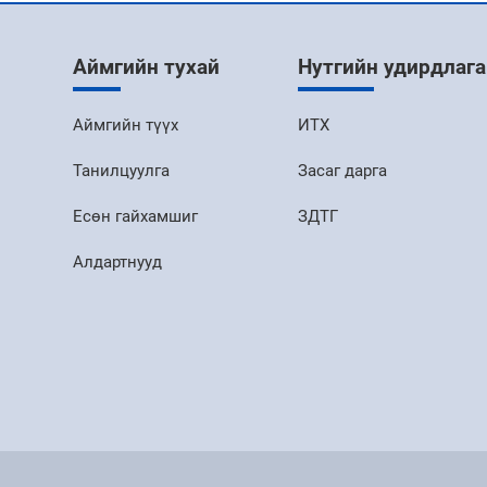
Аймгийн тухай
Нутгийн удирдлага
Аймгийн түүх
ИТХ
Танилцуулга
Засаг дарга
Есөн гайхамшиг
ЗДТГ
Алдартнууд