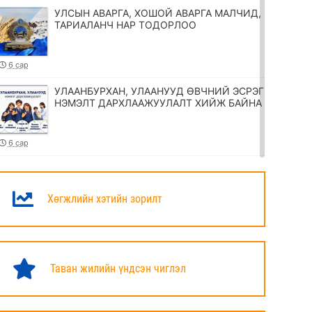
УЛСЫН АВАРГА, ХОШОЙ АВАРГА МАЛЧИД,
ТАРИАЛАНЧ НАР ТОДОРЛОО
6 сар
УЛААНБУРХАН, УЛААНУУД ӨВЧНИЙ ЭСРЭГ
НЭМЭЛТ ДАРХЛААЖУУЛАЛТ ХИЙЖ БАЙНА
6 сар
ТӨРИЙН ЖИНХЭНЭ АЛБАН ХААГЧИЙГ
ШИЛЖҮҮЛЭХ, СЭЛГЭН АЖИЛЛУУЛАХ
ТУХАЙ ЗАР
Хөгжлийн хэтийн зорилт
6 сар
УИХ-ЫН ДАРГА Н.УЧРАЛ МАРШАЛ
ХОРЛООГИЙН ЧОЙБАЛСАНГИЙН
Таван жилийн үндсэн чиглэл
ХӨШӨӨНД ЦЭЦЭГ ӨРГӨЛӨӨ
6 сар