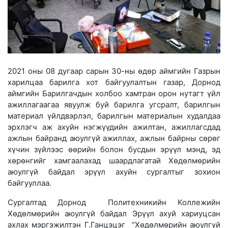
2021 оны 08 дугаар сарын 30-ны өдөр аймгийн Газрын
харилцаа барилга хот байгуулалтын газар, Дорнод
аймгийн Барилгачдын холбоо хамтран орон нутагт үйл
ажиллагаагаа явуулж буй барилга угсралт, барилгын
материал үйлдвэрлэл, барилгын материалын худалдаа
эрхлэгч аж ахуйн нэгжүүдийн ажилтан, ажиллагсдад
ажлын байранд аюулгүй ажиллах, ажлын байрны сөрөг
хүчин зүйлээс өөрийн болон бусдын эрүүл мэнд, эд
хөрөнгийг хамгаалахад шаардлагатай Хөдөлмөрийн
аюулгүй байдал эрүүл ахуйн сургалтыг зохион
байгууллаа.
Сургалтад Дорнод Политехникийн Коллежийн
Хөдөлмөрийн аюулгүй байдал Эрүүл ахуй хариуцсан
ахлах мэргэжилтэн Г.Ганцэцэг “Хөдөлмөрийн аюулгүй