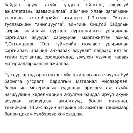
байдал эрүүл ахуйн үндсэн ойлголт, аюулгүй
ажиллагааны зааварчилгаа”, аймгийн Улаан загалмайн
хорооны хөтөлбөрийн ажилтан Г.Энхмаа “Анхны
тусламжийн танилцуулга”, аймгийн Онцгой байдлын
газрын ангиллын сургалт сурталчилгаа урьдчилан
сэргийлэх асуудал хариуцсан мэргэжилтэн ахмад
Р,Отгонцэцэг “Гал түймрийн аюулаас урьдчилан
сэргийлэх, цаашид анхаарах асуудал” сэдвээр илтгэл
тавин сургалтад оролцогчдод үзүүлэн үзүүлж тараах
материалаар ханган ажиллаа.
Тус сургалтад орон нутагт үйл ажиллагаагаа явуулж буй
барилга угсралт, барилгын материал үйлдвэрлэл,
барилгын материалын худалдаа эрхлэгч аж ахуйн
нэгжүүдийн хөдөлмөрийн аюулгүй байдал эрүүл ахуйн
асуудал хариуцсан ажилтнууд болон инженер
техникийн 14 аж ахуйн нэгжийн 38 ажилтан танхимаар
болон цахим хэлбэрээр хамрагдлаа.