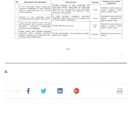
а.
ТҮГЭЭХ: