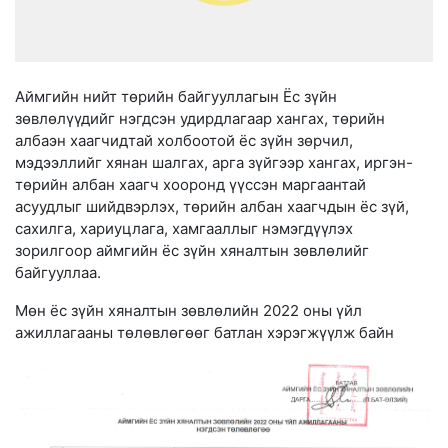
Аймгийн нийт төрийн байгууллагын Ёс зүйн
зөвлөлүүдийг нэгдсэн удирдлагаар хангах, төрийн
албаэн хаагчидтай холбоотой ёс зүйн зөрчил,
мэдээллийг хянан шалгах, арга зүйгээр хангах, иргэн-
төрийн албан хаагч хооронд үүссэн маргаантай
асуудлыг шийдвэрлэх, төрийн албан хаагчдын ёс зүй,
сахилга, хариуцлага, хамгааллыг нэмэгдүүлэх
зорилгоор аймгийн ёс зүйн хяналтын зөвлөлийг
байгууллаа.
Мөн ёс зүйн хяналтын зөвлөлийн 2022 оны үйл
ажиллагааны төлөвлөгөөг батлан хэрэгжүүлж байн