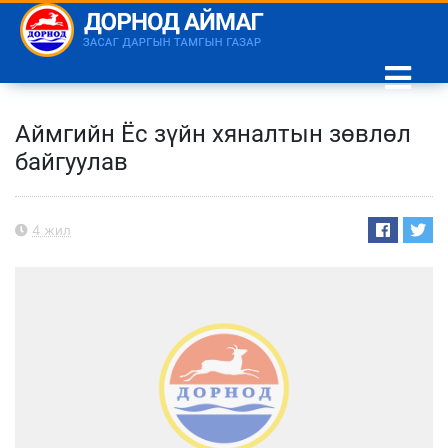
Аймгийн Ёс зүйн хяналтын зөвлөл
байгуулав
4 жил