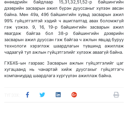
өнөөдрийн байдлаар 15,31,32,51,52-р байшингийн
дээврийн засварын ажил бүрэн дууссаныг хүлээн авсан
байна. Мөн 49а, 49б байшингийн хувьд засварын ажил
99% гүйцэтгэлтэй хэдий ч ашиглалтад авах боломжгүй
гэж үзжээ. 9, 16, 19-р байшингийн засварын ажил
явагдаж байгаа бол 38-р байшингийн дээврийн
засварын ажил дууссан гэж байгаа ч ажлын явцад буруу
технологи хэрэглэж шаардлагын түвшинд ажиллаж
чадаагүй тул ажлын гүйцэтгэлийг хүлээж аваагүй байна.
ГХБХБ-ын газраас Засварын ажлын гүйцэтгэлийг цаг
хугацаанд нь чанартай хийж дуусгахыг гүйцэтгэгч
компаниудад шаардлага хүргүүлэн ажиллаж байна.
ТҮГЭЭХ: