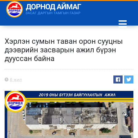
Хэрлэн сумын таван орон сууцны
дээврийн засварын ажил бүрэн
дууссан байна
6 жил