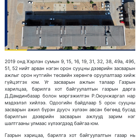
2019 онд Хэрлэн сумын 9, 15, 16, 19, 31, 32, 38, 49а, 49б,
51, 52 нийт арван нэгэн орон сууцны дээврийн засварын
ажлыг орон нутгийн төсвийн хөрөнгө оруулалтаар хийж
гүйцэтгэх юм. Уг засварын ажлын талаар Газрын
харилцаа, барилга хот байгуулалтын газрын дарга
Д.Дамдинбазар болон мэргэжилтэн Р.Оюунжаргал нар
мэдээлэл хийлээ. Одоогийн байдлаар 5 орон сууцны
засварын ажил бүрэн дуусч хүлээн авсан бөгөөд бус
ад
барилгын дээврийн засварын ажлууд зарим нэг
шалтгааны улмаас хүлээгдээд байгаа юм.
Газрын харицаа, барилга хот байгуулалтын газар нь