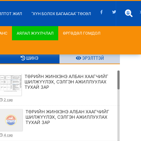
ИЛТОТ ЖИЛ
"ХҮН БОЛОХ БАГААСАА" ТӨСӨЛ
АНС
АЯЛАЛ ЖУУЛЧЛАЛ
ӨРГӨДӨЛ ГОМДОЛ
ШИНЭ
ЭРЭЛТТЭЙ
ТӨРИЙН ЖИНХЭНЭ АЛБАН ХААГЧИЙГ
ШИЛЖҮҮЛЭХ, СЭЛГЭН АЖИЛЛУУЛАХ
ТУХАЙ ЗАР
2 сар
ТӨРИЙН ЖИНХЭНЭ АЛБАН ХААГЧИЙГ
ШИЛЖҮҮЛЭХ, СЭЛГЭН АЖИЛЛУУЛАХ
ТУХАЙ ЗАР
4 сар