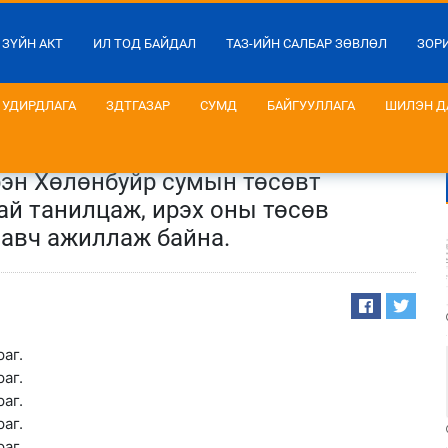
 ЗҮЙН АКТ
ИЛ ТОД БАЙДАЛ
ТАЗ-ИЙН САЛБАР ЗӨВЛӨЛ
ЗОР
УДИРДЛАГА
ЗДТГАЗАР
СУМД
БАЙГУУЛЛАГА
ШИЛЭН Д
рэн Хөлөнбуйр сумын төсөвт
ай танилцаж, ирэх оны төсөв
 авч ажиллаж байна.