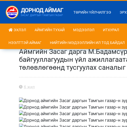
ТӨРИЙН ҮЙЛЧИЛГЭЭ
ЭРХ
ЭХЛЭЛ
АЙМГИЙН ТУХАЙ
МЭДЭЭЛЭЛ
ИТХУРАЛ
НЭЭЛТТЭЙ АЙМАГ
НИЙТИЙН МЭДЭЭЛЛИЙН ИЛ ТОД БАЙДАЛ
Аймгийн Засаг дарга М.Бадамсү
байгууллагуудын үйл ажиллагаат
төлөвлөгөөнд тусгуулах саналыг
6 жил