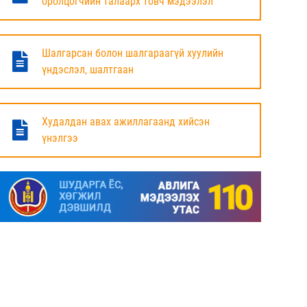
оролцогчийн талаарх товч мэдээлэл
БАЯНДУН СУМЫН ЗАСАГ ДАРГЫН АЖЛЫГ
ХҮЛЭЭЛЦЭЖ БАЙНА
Шалгарсан болон шалгараагүй хуулийн
6 сар
үндэслэл, шалтгаан
МАЛ ТООЛЛОГЫН НЭГДСЭН ДҮНГ
ТАНИЛЦУУЛЛАА.
Худалдан авах ажиллагаанд хийсэн
үнэлгээ
6 сар
ЗАСГИЙН ГАЗРЫН ГИШҮҮД, АЙМАГ,
НИЙСЛЭЛИЙН ИРГЭДИЙН
ТӨЛӨӨЛӨГЧДИЙН ХУРЛЫН ДАРГА, ЗАСАГ
ДАРГА НАРТАЙ ЦАХИМ УУЛЗАЛТ ХИЙЖ
БАЙНА
7 сар
ДОРНОД АЙМАГТ 2025 ОНЫ ЖИЛИЙН
ЭЦСИЙН БАЙДЛААР СОГТУУРУУЛАХ
УНДАА ХУДАЛДАХ, ТҮҮГЭЭР ҮЙЛЧЛЭХ
ТУСГАЙ ЗӨВШӨӨРӨЛ ШИНЭЭР АВАХ
ХҮСЭЛТ ИРҮҮЛСЭН ШИЙДВЭРЛЭСЭН АЖ