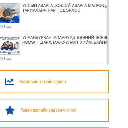
УЛСЫН АВАРГА, ХОШОЙ АВАРГА МАЛЧИД,
ТАРИАЛАНЧ НАР ТОДОРЛОО
6 сар
УЛААНБУРХАН, УЛААНУУД ӨВЧНИЙ ЭСРЭГ
НЭМЭЛТ ДАРХЛААЖУУЛАЛТ ХИЙЖ БАЙНА
6 сар
ТӨРИЙН ЖИНХЭНЭ АЛБАН ХААГЧИЙГ
ШИЛЖҮҮЛЭХ, СЭЛГЭН АЖИЛЛУУЛАХ
ТУХАЙ ЗАР
Хөгжлийн хэтийн зорилт
6 сар
УИХ-ЫН ДАРГА Н.УЧРАЛ МАРШАЛ
ХОРЛООГИЙН ЧОЙБАЛСАНГИЙН
Таван жилийн үндсэн чиглэл
ХӨШӨӨНД ЦЭЦЭГ ӨРГӨЛӨӨ
6 сар