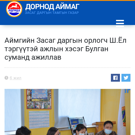
Аймгийн Засаг даргын орлогч Ш.Ёл
тэргүүтэй ажлын хэсэг Булган
суманд ажиллав
6 жил