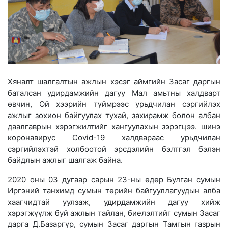
Хяналт шалгалтын ажлын хэсэг аймгийн Засаг даргын
баталсан удирдамжийн дагуу Мал амьтны халдварт
өвчин, Ой хээрийн түймрээс урьдчилан сэргийлэх
ажлыг зохион байгуулах тухай, захирамж болон албан
даалгаврын хэрэгжилтийг хангуулахын зэрэгцээ. шинэ
коронавирус Covid-19 халдвараас урьдчилан
сэргийлэхтэй холбоотой эрсдэлийн бэлтгэл бэлэн
байдлын ажлыг шалгаж байна.
2020 оны 03 дугаар сарын 23-ны өдөр Булган сумын
Иргэний танхимд сумын төрийн байгууллагуудын алба
хаагчидтай уулзаж, удирдамжийн дагуу хийж
хэрэгжүүлж буй ажлын тайлан, биелэлтийг сумын Засаг
дарга Д.Базаргүр, сумын Засаг даргын Тамгын газрын