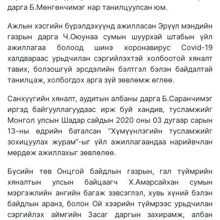
дарга Б.Мөнгөнчимэг нар танилцуулсан юм.
Ажлын хэсгийн бүрэлдэхүүнд ажилласан Эрүүл мэндийн
газрын дарга Ч.Оюунаа сумын шуурхай штабын үйл
ажиллагаа болоод шинэ коронавирус Covid-19
халдвараас урьдчилан сэргийлэхтэй холбоотой хяналт
тавих, болзошгүй эрсдэлийн бэлтгэл бэлэн байдалтай
танилцаж, холбогдох арга зүй зөвлөмж өглөө.
Санхүүгийн хяналт, аудитын албаны дарга Б.Саранчимэг
иргэд байгууллагуудаас ирж буй хандив, тусламжийг
Монгол улсын Шадар сайдын 2020 оны 03 дугаар сарын
13-ны өдрийн баталсан “Хүмүүнлэгийн тусламжийг
зохицуулах журам”-ыг үйл ажиллагаандаа нарийвчлан
мөрдөж ажиллахыг зөвлөлөө.
Бүсийн төв Онцгой байдлын газрын, гал түймрийн
хяналтын улсын байцаагч Х.Амарсайхан сумын
мэргэжлийн ангийн багаж зэвсэглэл, хувь хүний бэлэн
байдлын аранз, болон Ой хээрийн түймрээс урьдчилан
сэргийлэх аймгийн Засаг даргын захирамж, албан