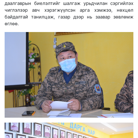
даалгаврын биелэлтийг шалгаж урьдчилан сэргийлэх
чиглэлээр авч хэрэгжүүлсэн арга хэмжээ, нөхцөл
байдалтай танилцаж, газар дээр нь заавар зөвлөмж
өглөө.