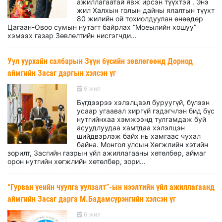
ажиллагаатай явж ирсэн түүхтэй . Энэ
жил Халхын голын дайны ялалтын түүхт
80 жилийн ой тохиолдуулан өнөөдөр
Цагаан-Овоо сумын нутагт байрлах “Моеылийн хошуу”
хэмээх газар Зөвлөлтийн нисгэгчди...
Уул уурхайн салбарын Зүүн бүсийн зөвлөгөөнд Дорнод
аймгийн Засаг даргын хэлсэн үг
6 жил
Бүгдээрээ хэлэлцвэл буруугүй, бүлээн
усаар угаавал хиргүй гэдэгчлэн бид бүс
нутгийнхаа хэмжээнд тулгамдаж буй
асуудлуудаа хамтдаа хэлэлцэн
шийдвэрлэж байх нь хамгаас чухал
байна. Монгол улсын Хөгжлийн хэтийн
зорилт, Засгийн газрын үйл ажиллагааны хөтөлбөр, аймаг
орон нутгийн хөгжлийн хөтөлбөр, зори...
“Гурван үеийн чуулга уулзалт”-ын нээлтийн үйл ажиллагаанд
аймгийн Засаг дарга М.Бадамсүрэнгийн хэлсэн үг
6 жил