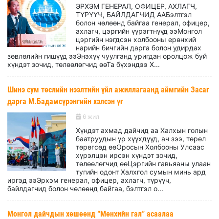
ЭРХЭМ ГЕНЕРАЛ, ОФИЦЕР, АХЛАГЧ,
ТҮРҮҮЧ, БАЙЛДАГЧИД ААБэлтгэл
болон чөлөөнд байгаа генерал, офицер,
ахлагч, цэргийн үүрэгтнүүд ээМонгол
цэргийн нэгдсэн холбооны ерөнхий
нарийн бичгийн дарга болон удирдах
зөвлөлийн гишүүд ээЭнэхүү чуулганд уригдан оролцож буй
хүндэт зочид, төлөөлөгчид өөТа бүхэндээ Х...
Шинэ сум төслийн нээлтийн үйл ажиллагаанд аймгийн Засаг
дарга М.Бадамсүрэнгийн хэлсэн үг
6 жил
Хүндэт ахмад дайчид аа Халхын голын
баатруудын үр хүүхдүүд, ач зээ, төрөл
төрөгсөд өөОросын Холбооны Улсаас
хүрэлцэн ирсэн хүндэт зочид,
төлөөлөгчид өөЦэргийн гавьяаны улаан
тугийн одонт Халхгол сумын минь ард
иргэд ээЭрхэм генерал, офицер, ахлагч, түрүүч,
байлдагчид болон чөлөөнд байгаа, бэлтгэл о...
Монгол дайчдын хөшөөнд “Мөнхийн гал” асаалаа