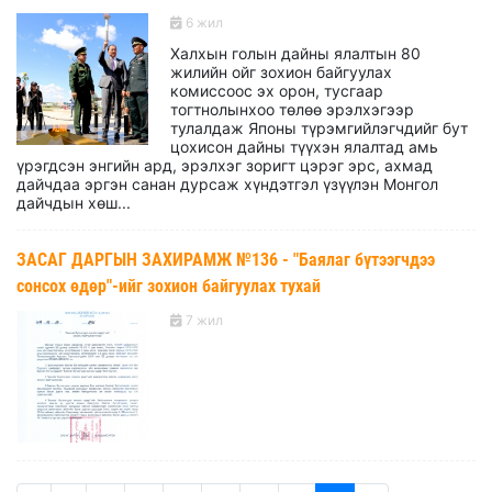
6 жил
Халхын голын дайны ялалтын 80
жилийн ойг зохион байгуулах
комиссоос эх орон, тусгаар
тогтнолынхоо төлөө эрэлхэгээр
тулалдаж Японы түрэмгийлэгчдийг бут
цохисон дайны түүхэн ялалтад амь
үрэгдсэн энгийн ард, эрэлхэг зоригт цэрэг эрс, ахмад
дайчдаа эргэн санан дурсаж хүндэтгэл үзүүлэн Монгол
дайчдын хөш...
ЗАСАГ ДАРГЫН ЗАХИРАМЖ №136 - "Баялаг бүтээгчдээ
сонсох өдөр"-ийг зохион байгуулах тухай
7 жил