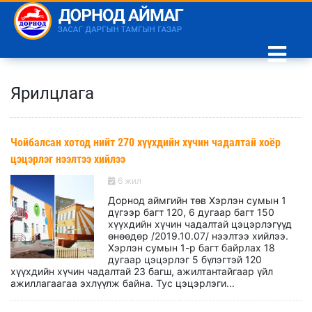
Ярилцлага
Чойбалсан хотод нийт 270 хүүхдийн хүчин чадалтай хоёр
цэцэрлэг нээлтээ хийлээ
6 жил
Дорнод аймгийн төв Хэрлэн сумын 1
дүгээр багт 120, 6 дугаар багт 150
хүүхдийн хүчин чадалтай цэцэрлэгүүд
өнөөдөр /2019.10.07/ нээлтээ хийлээ.
Хэрлэн сумын 1-р багт байрлах 18
дугаар цэцэрлэг 5 бүлэгтэй 120
хүүхдийн хүчин чадалтай 23 багш, ажилтантайгаар үйл
ажиллагаагаа эхлүүлж байна. Тус цэцэрлэги...