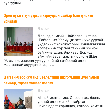
сургуулий...
Орон нутагт уул уурхай хариуцсан салбар байгуулахыг
уриалав
6 жил
Дорнод аймгийн Чойбалсан хотноо
“Байгаль эх-Хариуцлагатай уул уурхай”
үндэсний хэлэлцүүлгийн Политекникийн
коллежийн хурлын танхимд зохион
байгуулагдсан. Энэ үеэр Дорнод
аймгийн Засаг даргын орлогч Ш.Ёл
“Улсын хэмжээнд уул уурхайтай холбоотой олон
маргаантай асуудал байдаг. ...
Цагаан-Овоо суманд Зөвлөлтийн нисгэгчдийн дурсгалын
самбар, гэрэлт хөшөөг нээлээ
6 жил
Манай монгол улс, Оросын холбооны
улстай олон жилийн найрсаг
найрамдалт харилцаа, холбоо, хамтын