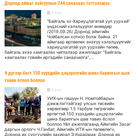
Дорнод аймаг хайгуулын 244 саналаас татгалзжээ
6 жил
“Байгаль эх-Хариуцлагатай уул уурхай”
үндэсний хэлэлцүүлэг өнөөдөр
/2019.09.26/ Дорнод аймгийн
Чойбалсан хотноо болж байна. 21
аймгаар өртөөлөх энэхүү хэлэлцүүлгийг
хариуцлагатай уул уурхайн төлөө,
байгаль эхээ хамгаалах чиглэлээр ажилладаг "Байгаль
хамгаалах говийн иргэдийн санаачилга",...
4 дүгээр багт 150 хүүхдийн цэцэрлэгийн шинэ барилгын шав
тавих ёслол боллоо
6 жил
УИХ-ын гишүүн Н. Номтойбарын
дэмжлэгтэйгээр улсын төсвийн
хөрөнгөөр 1.5 тэрбум төгрөгийн
өртөгтэй 150 хүүхдийн цэцэрлэгийн
шинэ барилгын шав тавих ёслол
боллоо.Үйл ажиллагаанд Аймгийн Засаг
даргын орлогч Ч.Ганбат, Аймгийн ИТХ-ын төлөөлөгч,
Дорнод их сургуулийн захирал Э.Ундармаа, Дорнод их