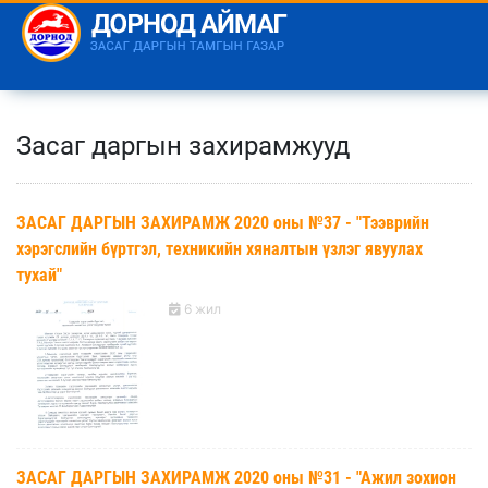
Засаг даргын захирамжууд
ЗАСАГ ДАРГЫН ЗАХИРАМЖ 2020 оны №37 - "Тээврийн
хэрэгслийн бүртгэл, техникийн хяналтын үзлэг явуулах
тухай"
6 жил
ЗАСАГ ДАРГЫН ЗАХИРАМЖ 2020 оны №31 - "Ажил зохион