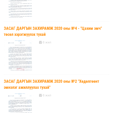
ЗАСАГ ДАРГЫН ЗАХИРАМЖ 2020 оны №4 - "Цахим эмч"
төсөл хэрэгжүүлэх тухай
6 жил
ЗАСАГ ДАРГЫН ЗАХИРАМЖ 2020 оны №2 "Хөдөлгөөнт
эмнэлэг ажиллуулах тухай"
6 жил