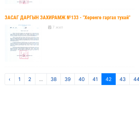
ЗАСАГ ДАРГЫН ЗАХИРАМЖ №133 - "Хөрөнгө гаргах тухай"
7 жил
‹
1
2
...
38
39
40
41
42
43
4