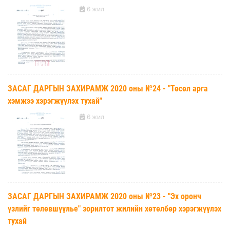
6 жил
ЗАСАГ ДАРГЫН ЗАХИРАМЖ 2020 оны №24 - "Төсөл арга
хэмжээ хэрэгжүүлэх тухай"
6 жил
ЗАСАГ ДАРГЫН ЗАХИРАМЖ 2020 оны №23 - "Эх оронч
үзлийг төлөвшүүлье" зорилтот жилийн хөтөлбөр хэрэгжүүлэх
тухай